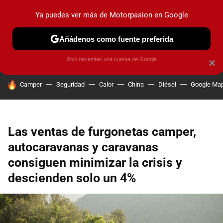
Ya puedes ver más de Motorpasion en Google
PRUEBAS
COCHES ELÉCTRICOS
OBSERVATORIO
F1
Añádenos como fuente preferida
Solo necesitas una cuenta de Google
×
HOY SE HABLA DE
Camper
Seguridad
Calor
China
Diésel
Google Ma
Las ventas de furgonetas camper,
autocaravanas y caravanas
consiguen minimizar la crisis y
descienden solo un 4%