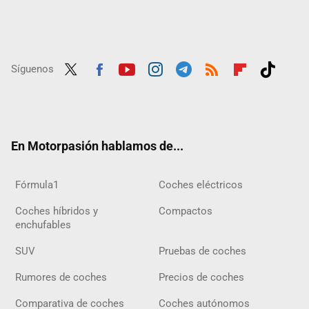
Síguenos
Twit
Fac
Yout
Inst
Tele
RSS
Flip
Tikt
ter
ebo
ube
agra
gra
boar
ok
ok
m
m
d
En Motorpasión hablamos de...
Fórmula1
Coches eléctricos
Coches híbridos y
Compactos
enchufables
SUV
Pruebas de coches
Rumores de coches
Precios de coches
Comparativa de coches
Coches autónomos