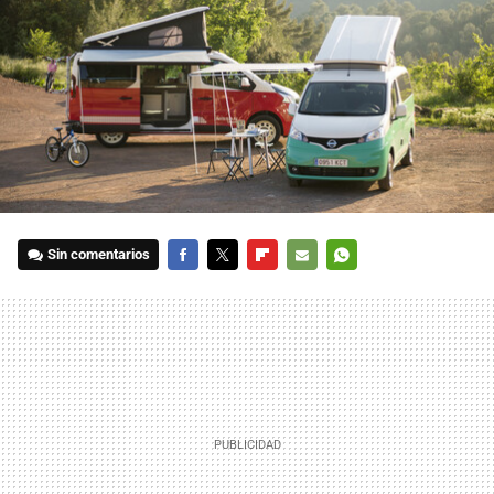
Sin comentarios
FACEBOOK
TWITTER
FLIPBOARD
E-
WHATSAPP
MAIL