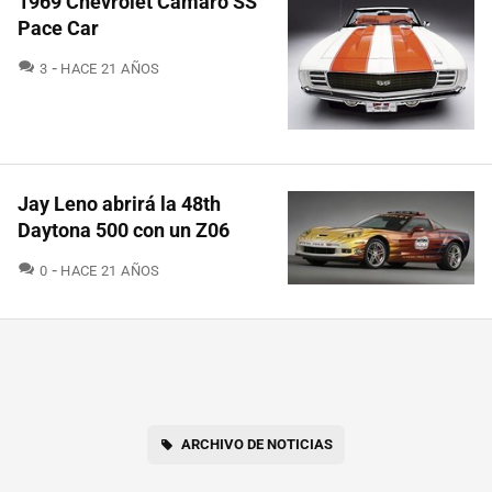
1969 Chevrolet Camaro SS
Pace Car
COMENTARIOS
3
HACE 21 AÑOS
Jay Leno abrirá la 48th
Daytona 500 con un Z06
COMENTARIOS
0
HACE 21 AÑOS
ARCHIVO DE NOTICIAS