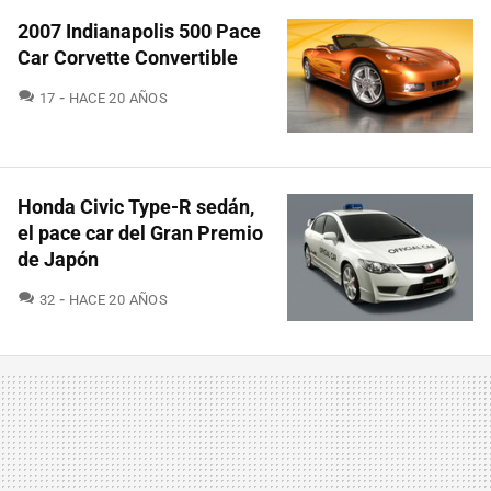
2007 Indianapolis 500 Pace
Car Corvette Convertible
COMENTARIOS
17
HACE 20 AÑOS
Honda Civic Type-R sedán,
el pace car del Gran Premio
de Japón
COMENTARIOS
32
HACE 20 AÑOS