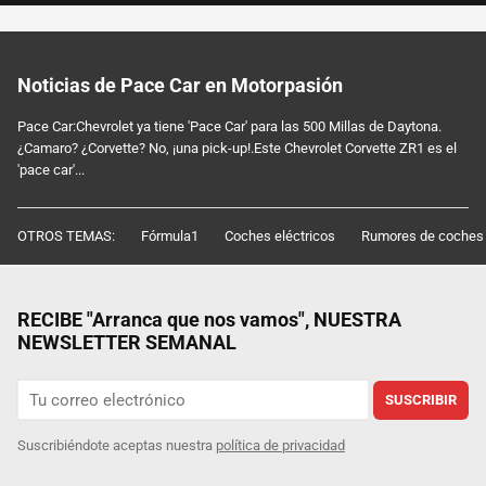
Noticias de Pace Car en Motorpasión
Pace Car:Chevrolet ya tiene 'Pace Car' para las 500 Millas de Daytona.
¿Camaro? ¿Corvette? No, ¡una pick-up!.Este Chevrolet Corvette ZR1 es el
'pace car'...
OTROS TEMAS:
Fórmula1
Coches eléctricos
Rumores de coches
RECIBE "Arranca que nos vamos", NUESTRA
NEWSLETTER SEMANAL
SUSCRIBIR
Suscribiéndote aceptas nuestra
política de privacidad