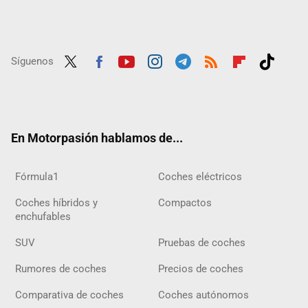
Síguenos
Twit
Fac
Yout
Inst
Tele
RSS
Flip
Tikt
ter
ebo
ube
agra
gra
boar
ok
ok
m
m
d
En Motorpasión hablamos de...
Fórmula1
Coches eléctricos
Coches híbridos y
Compactos
enchufables
SUV
Pruebas de coches
Rumores de coches
Precios de coches
Comparativa de coches
Coches autónomos