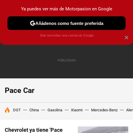
Ya puedes ver más de Motorpasion en Google
PRUEBAS
COCHES ELÉCTRICOS
OBSERVATORIO
F1
Añádenos como fuente preferida
Solo necesitas una cuenta de Google
×
Pace Car
HOY SE HABLA DE
DGT
China
Gasolina
Xiaomi
Mercedes-Benz
Ale
Chevrolet ya tiene 'Pace