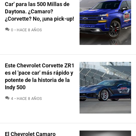
Car' para las 500 Millas de
Daytona. ¿Camaro?
¿Corvette? No, ¡una pick-up!
COMENTARIOS
0
HACE 8 AÑOS
Este Chevrolet Corvette ZR1
es el 'pace car' más rápido y
potente de la historia de la
Indy 500
COMENTARIOS
4
HACE 8 AÑOS
El Chevrolet Camaro