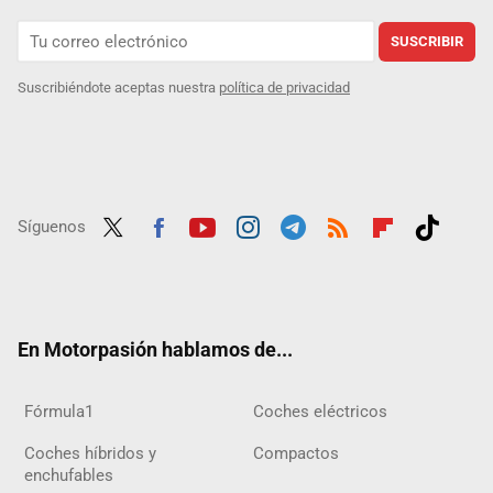
SUSCRIBIR
Suscribiéndote aceptas nuestra
política de privacidad
Síguenos
Twit
Fac
Yout
Inst
Tele
RSS
Flip
Tikt
ter
ebo
ube
agra
gra
boar
ok
ok
m
m
d
En Motorpasión hablamos de...
Fórmula1
Coches eléctricos
Coches híbridos y
Compactos
enchufables