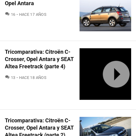
Opel Antara
COMENTARIOS
16
HACE 17 AÑOS
Tricomparativa: Citroën C-
Crosser, Opel Antara y SEAT
Altea Freetrack (parte 4)
COMENTARIOS
13
HACE 18 AÑOS
Tricomparativa: Citroën C-
Crosser, Opel Antara y SEAT
Altea Freetrack (parte 2)