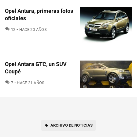
Opel Antara, primeras fotos
oficiales
COMENTARIOS
12
HACE 20 AÑOS
Opel Antara GTC, un SUV
Coupé
COMENTARIOS
7
HACE 21 AÑOS
ARCHIVO DE NOTICIAS