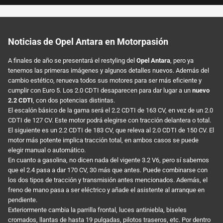
Noticias de Opel Antara en Motorpasión
A finales de año se presentará el restyling del
Opel Antara
, pero ya
tenemos las primeras imágenes y algunos detalles nuevos. Además del
cambio estético, renueva todos sus motores para ser más eficiente y
cumplir con Euro 5. Los 2.0 CDTI desaparecen para dar lugar a un
nuevo
2.2 CDTI
, con dos potencias distintas.
El escalón básico de la gama será el 2.2 CDTI de 163 CV, en vez de un 2.0
CDTI de 127 CV. Este motor podrá elegirse con tracción delantera o total.
El siguiente es un 2.2 CDTI de 183 CV, que releva al 2.0 CDTI de 150 CV. El
motor más potente implica tracción total, en ambos casos se puede
elegir manual o automático.
En cuanto a gasolina, no dicen nada del vigente 3.2 V6, pero sí sabemos
que el 2.4 pasa a dar 170 CV, 30 más que antes. Puede combinarse con
los dos tipos de tracción y transmisión antes mencionados. Además, el
freno de mano pasa a ser eléctrico y añade el asistente al arranque en
pendiente.
Exteriormente cambia la parrilla frontal, luces antiniebla, biseles
cromados, llantas de hasta 19 pulgadas, pilotos traseros, etc. Por dentro