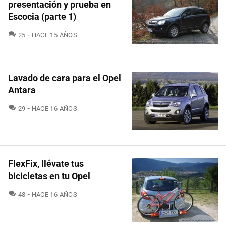
presentación y prueba en
Escocia (parte 1)
COMENTARIOS
25
HACE 15 AÑOS
Lavado de cara para el Opel
Antara
COMENTARIOS
29
HACE 16 AÑOS
FlexFix, llévate tus
bicicletas en tu Opel
COMENTARIOS
48
HACE 16 AÑOS