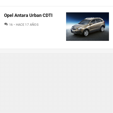
Opel Antara Urban CDTI
COMENTARIOS
16
HACE 17 AÑOS