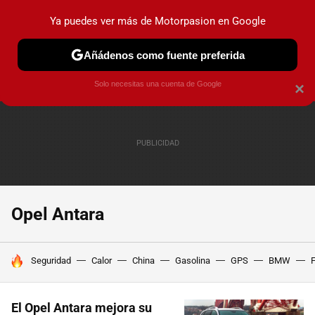
Ya puedes ver más de Motorpasion en Google
PRUEBAS
COCHES ELÉCTRICOS
OBSERVATORIO
F1
Añádenos como fuente preferida
Solo necesitas una cuenta de Google
×
Opel Antara
HOY SE HABLA DE
Seguridad
Calor
China
Gasolina
GPS
BMW
F
El Opel Antara mejora su