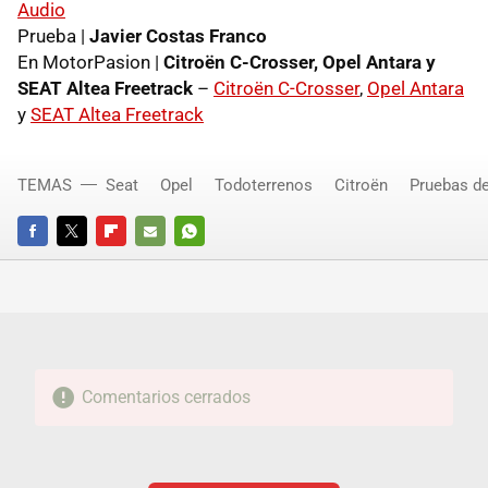
Audio
Prueba |
Javier Costas Franco
En MotorPasion |
Citroën C-Crosser, Opel Antara y
SEAT Altea Freetrack
–
Citroën C-Crosser
,
Opel Antara
y
SEAT Altea Freetrack
TEMAS
Seat
Opel
Todoterrenos
Citroën
Pruebas d
FACEBOOK
TWITTER
FLIPBOARD
E-
WHATSAPP
MAIL
Comentarios cerrados