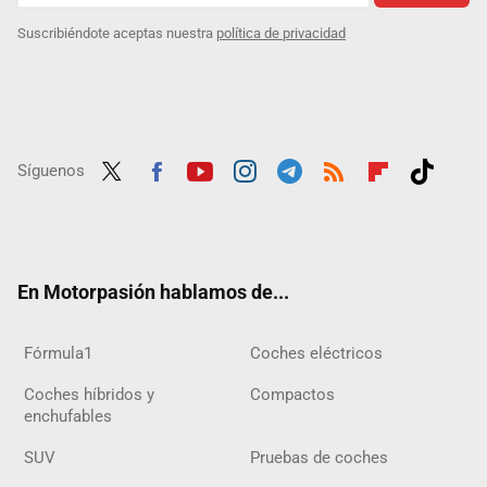
Suscribiéndote aceptas nuestra
política de privacidad
Síguenos
Twit
Fac
Yout
Inst
Tele
RSS
Flip
Tikt
ter
ebo
ube
agra
gra
boar
ok
ok
m
m
d
En Motorpasión hablamos de...
Fórmula1
Coches eléctricos
Coches híbridos y
Compactos
enchufables
SUV
Pruebas de coches