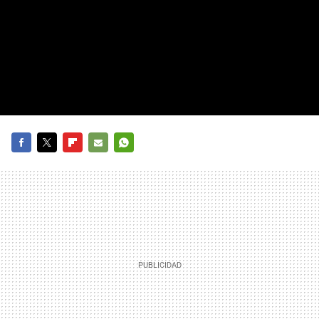
FACEBOOK
TWITTER
FLIPBOARD
E-
WHATSAPP
MAIL