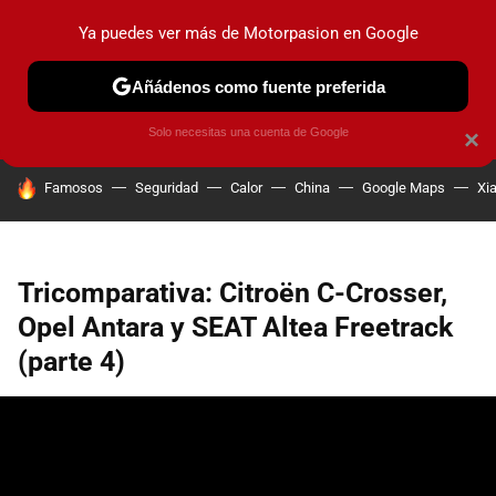
Ya puedes ver más de Motorpasion en Google
PRUEBAS
COCHES ELÉCTRICOS
OBSERVATORIO
F1
Añádenos como fuente preferida
Solo necesitas una cuenta de Google
×
HOY SE HABLA DE
Famosos
Seguridad
Calor
China
Google Maps
Xi
Tricomparativa: Citroën C-Crosser,
Opel Antara y SEAT Altea Freetrack
(parte 4)