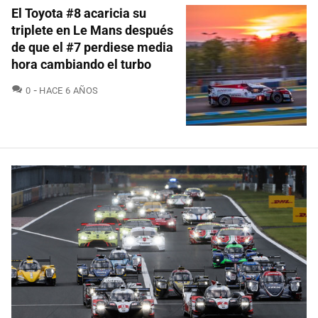
El Toyota #8 acaricia su
triplete en Le Mans después
de que el #7 perdiese media
hora cambiando el turbo
COMENTARIOS
0
HACE 6 AÑOS