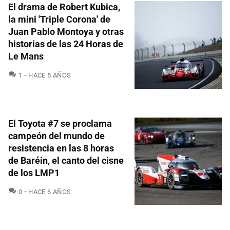
El drama de Robert Kubica,
la mini 'Triple Corona' de
Juan Pablo Montoya y otras
historias de las 24 Horas de
Le Mans
COMENTARIOS
1
HACE 5 AÑOS
El Toyota #7 se proclama
campeón del mundo de
resistencia en las 8 horas
de Baréin, el canto del cisne
de los LMP1
COMENTARIOS
0
HACE 6 AÑOS