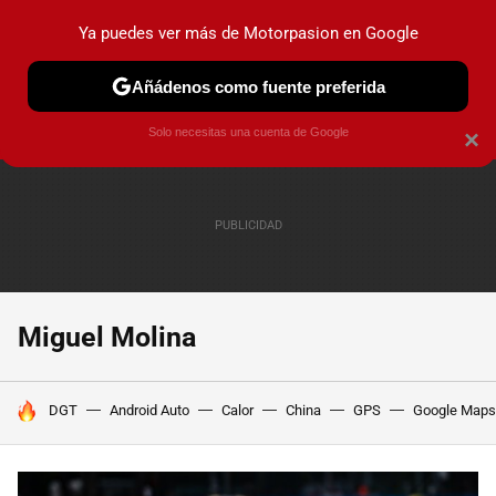
Ya puedes ver más de Motorpasion en Google
PRUEBAS
COCHES ELÉCTRICOS
OBSERVATORIO
F1
Añádenos como fuente preferida
Solo necesitas una cuenta de Google
×
Miguel Molina
HOY SE HABLA DE
DGT
Android Auto
Calor
China
GPS
Google Maps