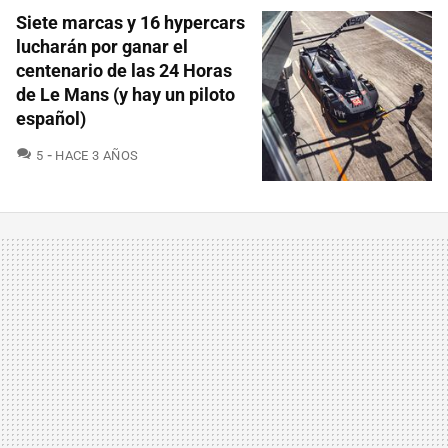
Siete marcas y 16 hypercars
lucharán por ganar el
centenario de las 24 Horas
de Le Mans (y hay un piloto
español)
COMENTARIOS
5
HACE 3 AÑOS