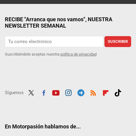
RECIBE "Arranca que nos vamos", NUESTRA
NEWSLETTER SEMANAL
SUSCRIBIR
Suscribiéndote aceptas nuestra
política de privacidad
Síguenos
Twit
Fac
Yout
Inst
Tele
RSS
Flip
Tikt
ter
ebo
ube
agra
gra
boar
ok
ok
m
m
d
En Motorpasión hablamos de...