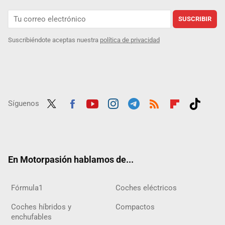
SUSCRIBIR
Suscribiéndote aceptas nuestra
política de privacidad
Síguenos
Twit
Fac
Yout
Inst
Tele
RSS
Flip
Tikt
ter
ebo
ube
agra
gra
boar
ok
ok
m
m
d
En Motorpasión hablamos de...
Fórmula1
Coches eléctricos
Coches híbridos y
Compactos
enchufables