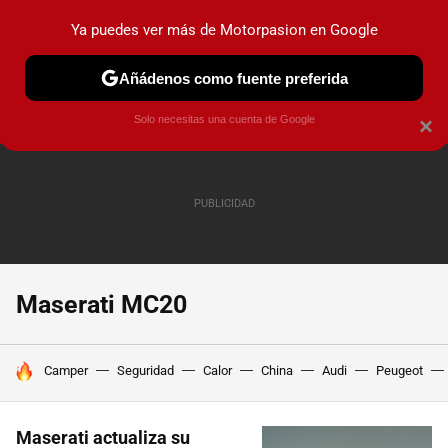
Ya puedes ver más de Motorpasion en Google
PRUEBAS
COCHES ELÉCTRICOS
OBSERVATORIO
F1
Añádenos como fuente preferida
Solo necesitas una cuenta de Google
×
Maserati MC20
HOY SE HABLA DE
Camper
Seguridad
Calor
China
Audi
Peugeot
Maserati actualiza su