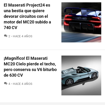
El Maserati Project24 es
una bestia que quiere
devorar circuitos con el
motor del MC20 subido a
740 CV
COMENTARIOS
2
HACE 4 AÑOS
¡Magnífico! El Maserati
MC20 Cielo pierde el techo,
pero conserva su V6 biturbo
de 630 CV
COMENTARIOS
4
HACE 4 AÑOS