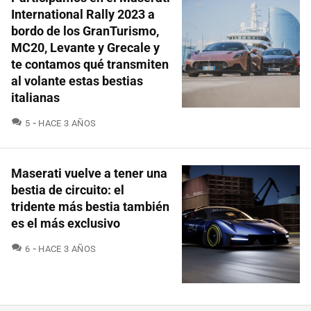
International Rally 2023 a
bordo de los GranTurismo,
MC20, Levante y Grecale y
te contamos qué transmiten
al volante estas bestias
italianas
COMENTARIOS
5
HACE 3 AÑOS
Maserati vuelve a tener una
bestia de circuito: el
tridente más bestia también
es el más exclusivo
COMENTARIOS
6
HACE 3 AÑOS