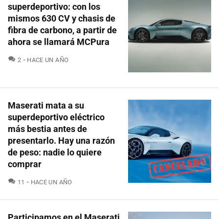
superdeportivo: con los
mismos 630 CV y chasis de
fibra de carbono, a partir de
ahora se llamará MCPura
COMENTARIOS
2
HACE UN AÑO
Maserati mata a su
superdeportivo eléctrico
más bestia antes de
presentarlo. Hay una razón
de peso: nadie lo quiere
comprar
COMENTARIOS
11
HACE UN AÑO
Participamos en el Maserati