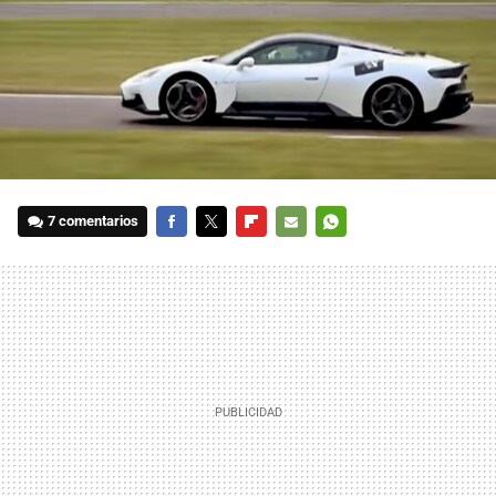
7 comentarios
FACEBOOK
TWITTER
FLIPBOARD
E-
WHATSAPP
MAIL