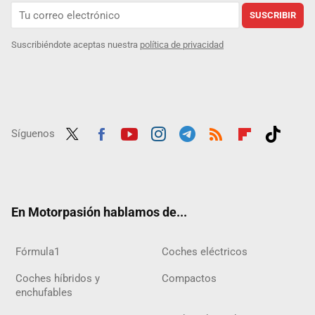
SUSCRIBIR
Suscribiéndote aceptas nuestra
política de privacidad
Síguenos
Twit
Fac
Yout
Inst
Tele
RSS
Flip
Tikt
ter
ebo
ube
agra
gra
boar
ok
ok
m
m
d
En Motorpasión hablamos de...
Fórmula1
Coches eléctricos
Coches híbridos y
Compactos
enchufables