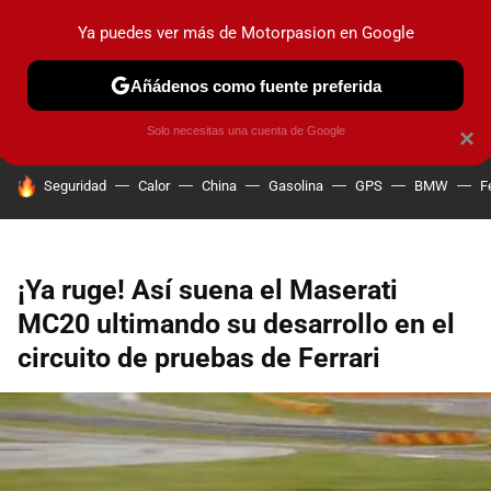
Ya puedes ver más de Motorpasion en Google
PRUEBAS
COCHES ELÉCTRICOS
OBSERVATORIO
F1
Añádenos como fuente preferida
Solo necesitas una cuenta de Google
×
HOY SE HABLA DE
Seguridad
Calor
China
Gasolina
GPS
BMW
F
¡Ya ruge! Así suena el Maserati
MC20 ultimando su desarrollo en el
circuito de pruebas de Ferrari