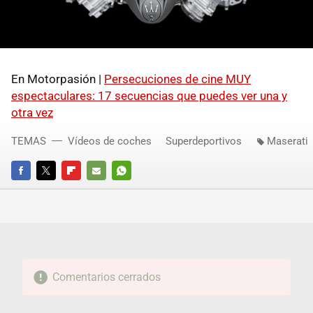
En Motorpasión |
Persecuciones de cine MUY
espectaculares: 17 secuencias que puedes ver una y
otra vez
TEMAS
Vídeos de coches
Superdeportivos
Maserati
FACEBOOK
TWITTER
FLIPBOARD
E-
WHATSAPP
MAIL
Comentarios cerrados