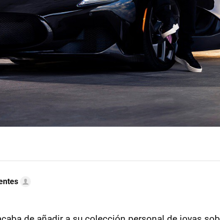
uentes
caba de añadir a su colección personal de joyas sob