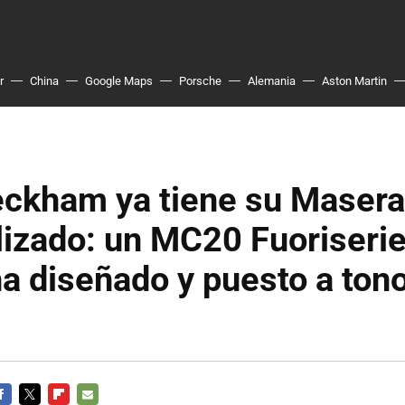
r
China
Google Maps
Porsche
Alemania
Aston Martin
eckham ya tiene su Masera
izado: un MC20 Fuoriserie
 diseñado y puesto a tono