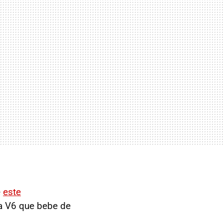
e
este
na V6 que bebe de