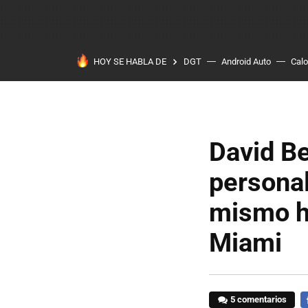
HOY SE HABLA DE
DGT
Android Auto
Calo
David B
personal
mismo ha
Miami
5 comentarios