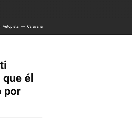
Autopista
Caravana
ti
 que él
 por