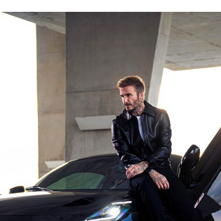
ACEBOOK
TWITTER
FLIPBOARD
E-
MAIL