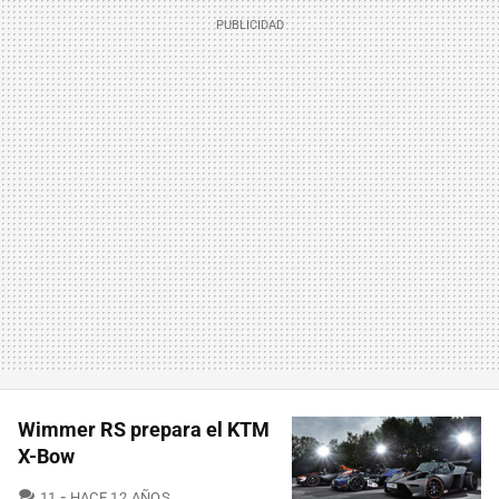
Wimmer RS prepara el KTM
X-Bow
COMENTARIOS
11
HACE 12 AÑOS