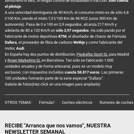
servofreno ni ABS, ni ningún control de estabilidad o tracción:
sólo cuenta
el pilotaje
.
A una velocidad dominguera de 90 Km/h, el consumo mixto es de sólo 6,8
l/100 Km, siendo el mixto 7,5 l/100 Km de 98 ROZ (unos 500 Km de
autonomía). Pasa de 0 a 100 en 3,9 segundos, alcanza 217 Km/h y
adelanta de 80 a 120 Km/h en
sólo 2,97 segundos
. Ha sido parido por el
fabricante de motos deportivas
KTM
, el diseñador de chasis de Fórmula
Dallara
, el proveedor de fibra de carbono
Wethje
y como fabricante del
motor,
Audi
.
En España hay dos puntos de distribución,
Piedrafita Sport SL
para Madrid
y
Roger Marketing SL
en Barcelona. Tan sólo se fabricarán 1.000
unidades anuales y de forma artesanal, pues es un modelo muy
exclusivo: con impuestos incluídos
cuesta 58.817 euros
. Las primeras
100 unidades formarán parte de la serie especial “Dallara”.
Galería de fotos(Haz click en una imagen para ampliarla)
OTROS TEMAS:
Fórmula1
Coches eléctricos
Rumores de coches
RECIBE "Arranca que nos vamos", NUESTRA
NEWSLETTER SEMANAL