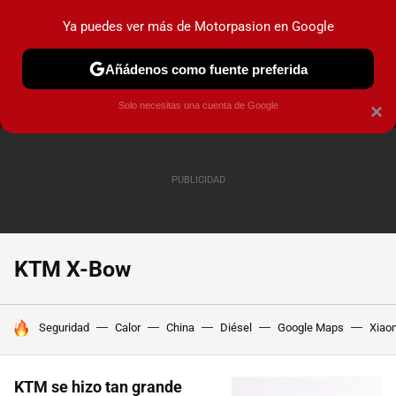
Ya puedes ver más de Motorpasion en Google
MENÚ
NUEVO
Añádenos como fuente preferida
PRUEBAS
COCHES ELÉCTRICOS
OBSERVATORIO
F1
Solo necesitas una cuenta de Google
×
KTM X-Bow
HOY SE HABLA DE
Seguridad
Calor
China
Diésel
Google Maps
Xiao
KTM se hizo tan grande