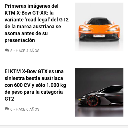
Primeras imágenes del
KTM X-Bow GT-XR: la
variante 'road legal' del GT2
de la marca austriaca se
asoma antes de su
presentación
COMENTARIOS
8
HACE 4 AÑOS
El KTM X-Bow GTX es una
siniestra bestia austriaca
con 600 CV y sólo 1.000 kg
de peso para la categoría
GT2
COMENTARIOS
6
HACE 6 AÑOS