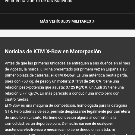
venir en la Guerra de las Malvinas
MÁS VEHÍCULOS MILITARES
Noticias de KTM X-Bow en Motorpasión
Antes de que las primeras unidades se entreguen a sus dueños en el mes
de Agosto, la marca KTM ha presentado por primera vez en España a su
primer biplaza de carreras, el
KTM X-Bow
. Es una auténtica bestia parda,
pues con 750 Kg. de peso y un
motor 2.0 TFSI de 240 CV
, tiene una
relación peso/potencia que asusta:
3,125 Kg/CV
, un Audi S3 tiene una
relación 5,77 Kg/CV. Lo más parecido a conducir una moto pero con
cuatro ruedas.
El X-Bow es una máquina de competición, homologada para la categoría
GT4. Pero además de eso,
permite desplazarse legalmente por carretera
de circuito en circuito. No tiene concesión alguna al confort ni a la
comodidad, es un deportivo puro. De hecho
carece de cualquier
asistencia electrónica o mecánica
: no tiene dirección asistida, ni