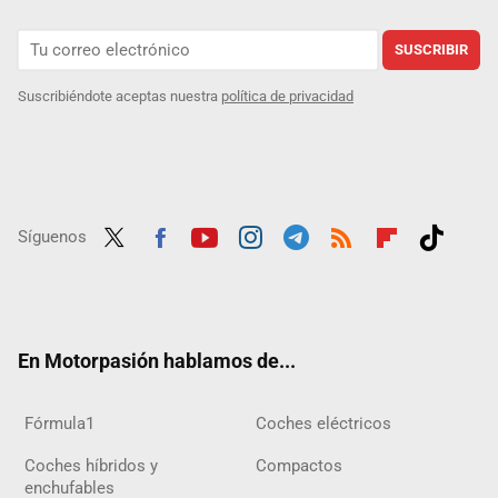
SUSCRIBIR
Suscribiéndote aceptas nuestra
política de privacidad
Síguenos
Twit
Fac
Yout
Inst
Tele
RSS
Flip
Tikt
ter
ebo
ube
agra
gra
boar
ok
ok
m
m
d
En Motorpasión hablamos de...
Fórmula1
Coches eléctricos
Coches híbridos y
Compactos
enchufables