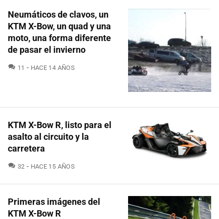
Neumáticos de clavos, un
KTM X-Bow, un quad y una
moto, una forma diferente
de pasar el invierno
COMENTARIOS
11
HACE 14 AÑOS
KTM X-Bow R, listo para el
asalto al circuito y la
carretera
COMENTARIOS
32
HACE 15 AÑOS
Primeras imágenes del
KTM X-Bow R