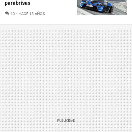
parabrisas
COMENTARIOS
10
HACE 13 AÑOS