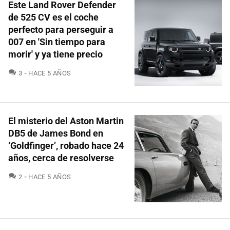
Este Land Rover Defender
de 525 CV es el coche
perfecto para perseguir a
007 en 'Sin tiempo para
morir' y ya tiene precio
COMENTARIOS
3
HACE 5 AÑOS
El misterio del Aston Martin
DB5 de James Bond en
‘Goldfinger’, robado hace 24
años, cerca de resolverse
COMENTARIOS
2
HACE 5 AÑOS