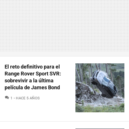
El reto definitivo para el
Range Rover Sport SVR:
sobrevivir a la última
película de James Bond
COMENTARIOS
1
HACE 5 AÑOS