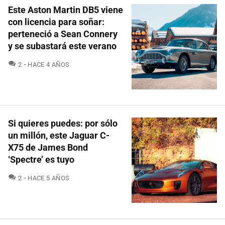
Este Aston Martin DB5 viene
con licencia para soñar:
perteneció a Sean Connery
y se subastará este verano
COMENTARIOS
2
HACE 4 AÑOS
Si quieres puedes: por sólo
un millón, este Jaguar C-
X75 de James Bond
‘Spectre’ es tuyo
COMENTARIOS
2
HACE 5 AÑOS