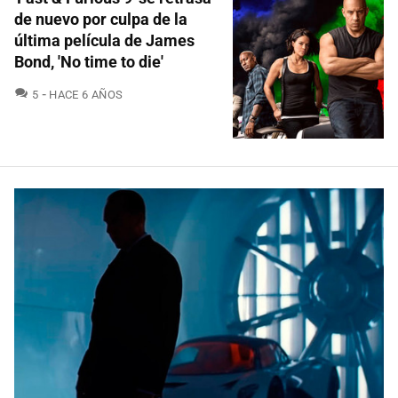
de nuevo por culpa de la
última película de James
Bond, 'No time to die'
COMENTARIOS
5
HACE 6 AÑOS