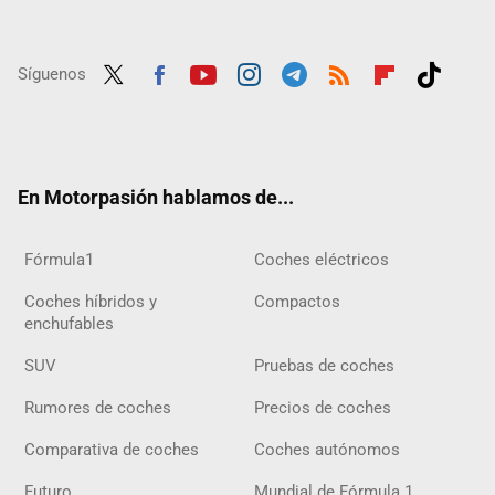
Síguenos
Twit
Fac
Yout
Inst
Tele
RSS
Flip
Tikt
ter
ebo
ube
agra
gra
boar
ok
ok
m
m
d
En Motorpasión hablamos de...
Fórmula1
Coches eléctricos
Coches híbridos y
Compactos
enchufables
SUV
Pruebas de coches
Rumores de coches
Precios de coches
Comparativa de coches
Coches autónomos
Futuro
Mundial de Fórmula 1