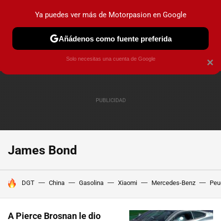
Ya puedes ver más de Motorpasion en Google
PRUEBAS
COCHES ELÉCTRICOS
OBSERVATORIO
F1
Añádenos como fuente preferida
Solo necesitas una cuenta de Google
×
James Bond
HOY SE HABLA DE
DGT
China
Gasolina
Xiaomi
Mercedes-Benz
Peu
A Pierce Brosnan le dio