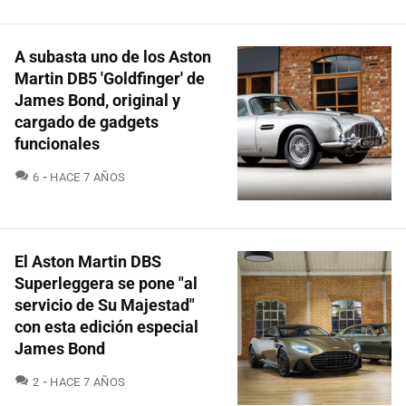
A subasta uno de los Aston
Martin DB5 'Goldfinger' de
James Bond, original y
cargado de gadgets
funcionales
COMENTARIOS
6
HACE 7 AÑOS
El Aston Martin DBS
Superleggera se pone "al
servicio de Su Majestad"
con esta edición especial
James Bond
COMENTARIOS
2
HACE 7 AÑOS