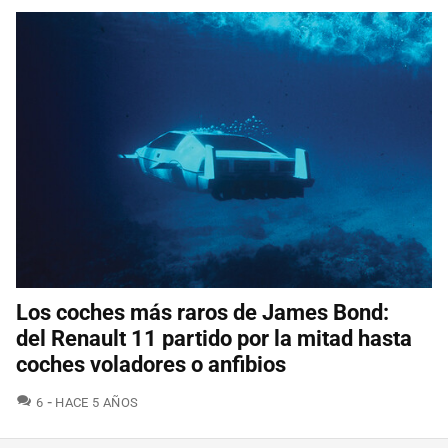
Los coches más raros de James Bond:
del Renault 11 partido por la mitad hasta
coches voladores o anfibios
COMENTARIOS
6
HACE 5 AÑOS