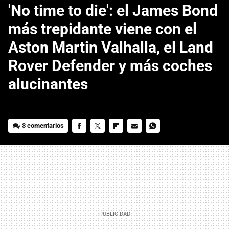
'No time to die': el James Bond
más trepidante viene con el
Aston Martin Valhalla, el Land
Rover Defender y más coches
alucinantes
3 comentarios
FACEBOOK
TWITTER
FLIPBOARD
E-
WHATSAPP
MAIL