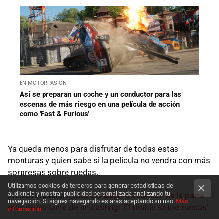
EN MOTORPASIÓN
Así se preparan un coche y un conductor para las
escenas de más riesgo en una película de acción
como 'Fast & Furious'
Ya queda menos para disfrutar de todas estas
monturas y quien sabe si la película no vendrá con más
sorpresas sobre ruedas.
Utilizamos cookies de terceros para generar estadísticas de
audiencia y mostrar publicidad personalizada analizando tu
En Motorpasión |
Cuando elegir un camión es la parte
navegación. Si sigues navegando estarás aceptando su uso.
Más
más importante de un casting: 'El Diablo sobre ruedas'
información