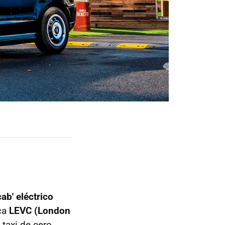
ab' eléctrico
ica
LEVC (London
 taxi de cero