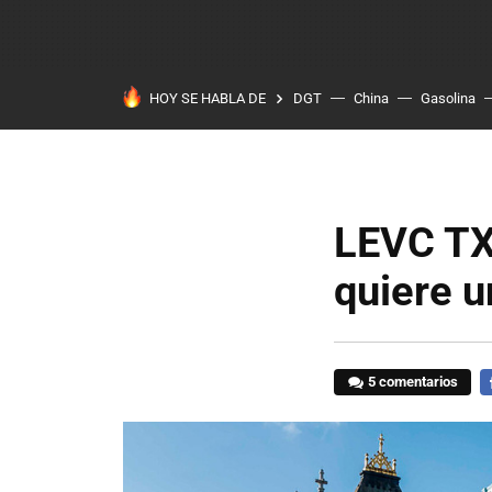
HOY SE HABLA DE
DGT
China
Gasolina
LEVC TX,
quiere u
5 comentarios
F