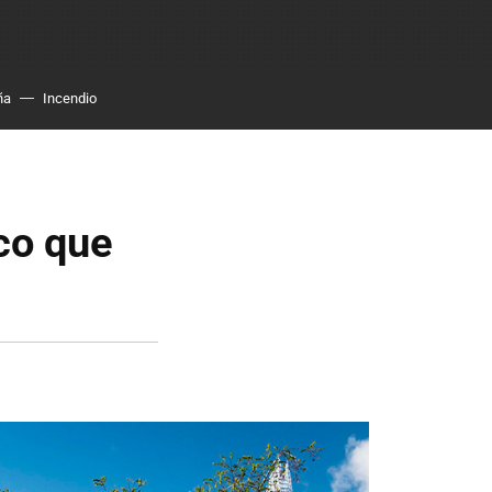
ña
Incendio
ico que