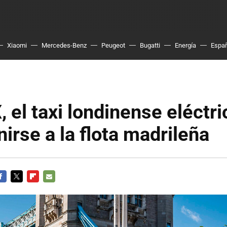
Xiaomi
Mercedes-Benz
Peugeot
Bugatti
Energía
Espa
 el taxi londinense eléctr
nirse a la flota madrileña
ACEBOOK
TWITTER
FLIPBOARD
E-
MAIL