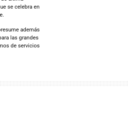
que se celebra en
e.
, presume además
para las grandes
amos de servicios