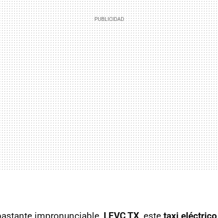
astante impronunciable,
LEVC TX
, este
taxi eléctrico