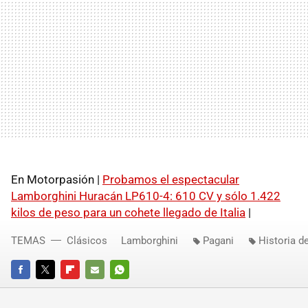
En Motorpasión |
Probamos el espectacular
Lamborghini Huracán LP610-4: 610 CV y sólo 1.422
kilos de peso para un cohete llegado de Italia
|
TEMAS
Clásicos
Lamborghini
Pagani
Historia d
FACEBOOK
TWITTER
FLIPBOARD
E-
WHATSAPP
MAIL