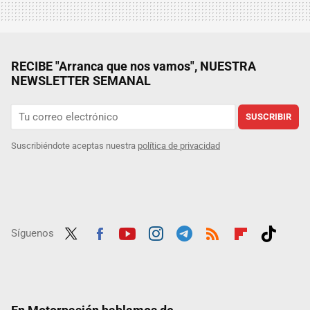
RECIBE "Arranca que nos vamos", NUESTRA
NEWSLETTER SEMANAL
SUSCRIBIR
Suscribiéndote aceptas nuestra
política de privacidad
Síguenos
Twit
Fac
Yout
Inst
Tele
RSS
Flip
Tikt
ter
ebo
ube
agra
gra
boar
ok
ok
m
m
d