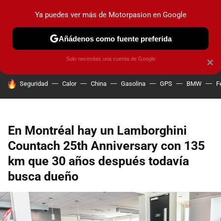
Ya puedes ver más de Motorpasion en Google
PRUEBAS
COCHES ELÉCTRICOS
OBSERVATORIO
F1
Añádenos como fuente preferida
Solo necesitas una cuenta de Google
×
HOY SE HABLA DE
Seguridad
Calor
China
Gasolina
GPS
BMW
F
En Montréal hay un Lamborghini
Countach 25th Anniversary con 135
km que 30 años después todavía
busca dueño