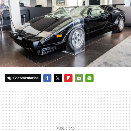
12 comentarios
FACEBOOK
TWITTER
FLIPBOARD
E-
WHATSAPP
MAIL