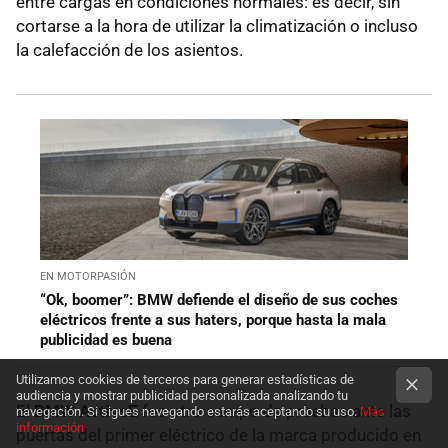
entre cargas en condiciones normales: es decir, sin
cortarse a la hora de utilizar la climatización o incluso
la calefacción de los asientos.
EN MOTORPASIÓN
“Ok, boomer”: BMW defiende el diseño de sus coches
eléctricos frente a sus haters, porque hasta la mala
publicidad es buena
Utilizamos cookies de terceros para generar estadísticas de
audiencia y mostrar publicidad personalizada analizando tu
El
BMW ActiveE
fue otro campo de pruebas ante las
navegación. Si sigues navegando estarás aceptando su uso.
Más
información
puertas del primer eléctrico de la marca producido en