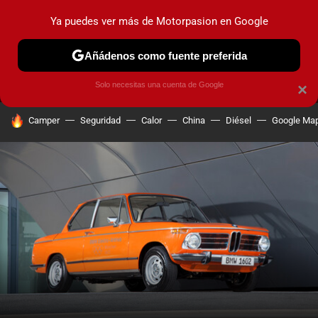
Ya puedes ver más de Motorpasion en Google
MENÚ
NUEVO
Añádenos como fuente preferida
PRUEBAS
COCHES ELÉCTRICOS
OBSERVATORIO
F1
Solo necesitas una cuenta de Google
×
HOY SE HABLA DE
Camper
Seguridad
Calor
China
Diésel
Google Ma