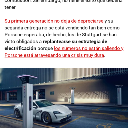
combustión. Sin embargo, no tiene el éxito que debería
tener.
Su primera generación no deja de depreciarse
y su
segunda entrega no se está vendiendo tan bien como
Porsche esperaba, de hecho, los de Stuttgart se han
visto obligados a
replantearse su estrategia de
electrificación
porque
los números no están saliendo y
Porsche está atravesando una crisis muy dura
.