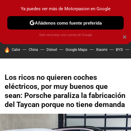
Ya puedes ver más de Motorpasion en Google
PRUEBAS
COCHES ELÉCTRICOS
OBSERVATORIO
F1
Añádenos como fuente preferida
Solo necesitas una cuenta de Google
×
HOY SE HABLA DE
Calor
China
Diésel
Google Maps
Xiaomi
BYD
Los ricos no quieren coches
eléctricos, por muy buenos que
sean: Porsche paraliza la fabricación
del Taycan porque no tiene demanda