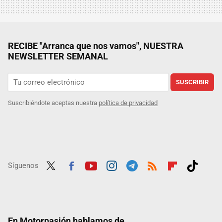
RECIBE "Arranca que nos vamos", NUESTRA
NEWSLETTER SEMANAL
SUSCRIBIR
Suscribiéndote aceptas nuestra
política de privacidad
Síguenos
Twit
Fac
Yout
Inst
Tele
RSS
Flip
Tikt
ter
ebo
ube
agra
gra
boar
ok
ok
m
m
d
En Motorpasión hablamos de...