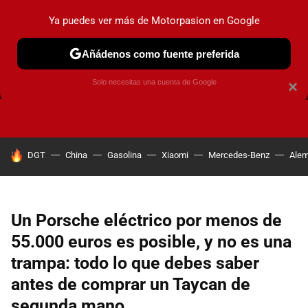
Ya puedes ver más de Motorpasion en Google
Añádenos como fuente preferida
FRENOS
CAMBIO DE ACEITE
AIRE ACONDICIONADO
Solo necesitas una cuenta de Google
×
HOY SE HABLA DE
DGT
China
Gasolina
Xiaomi
Mercedes-Benz
Alem
Un Porsche eléctrico por menos de
55.000 euros es posible, y no es una
trampa: todo lo que debes saber
antes de comprar un Taycan de
segunda mano