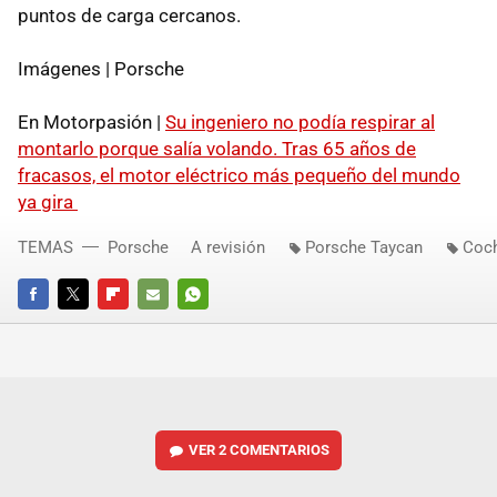
puntos de carga cercanos.
Imágenes | Porsche
En Motorpasión |
Su ingeniero no podía respirar al
montarlo porque salía volando. Tras 65 años de
fracasos, el motor eléctrico más pequeño del mundo
ya gira
TEMAS
Porsche
A revisión
Porsche Taycan
Coc
FACEBOOK
TWITTER
FLIPBOARD
E-
WHATSAPP
MAIL
VER
2 COMENTARIOS