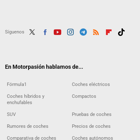
Síguenos
Twit
Fac
Yout
Inst
Tele
RSS
Flip
Tikt
ter
ebo
ube
agra
gra
boar
ok
ok
m
m
d
En Motorpasión hablamos de...
Fórmula1
Coches eléctricos
Coches híbridos y
Compactos
enchufables
SUV
Pruebas de coches
Rumores de coches
Precios de coches
Comparativa de coches
Coches autónomos