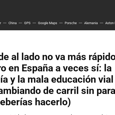
r
China
GPS
Google Maps
Porsche
Alemania
Aston 
l de al lado no va más rápid
ro en España a veces sí: la
ía y la mala educación vial
ambiando de carril sin para
eberías hacerlo)