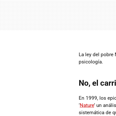
La ley del pobre 
psicología.
No, el carr
En 1999, los ep
‘
Nature
’ un análi
sistemática de q