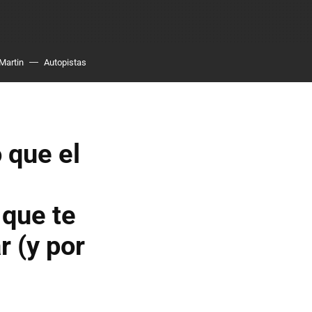
Martin
Autopistas
o que el
 que te
r (y por