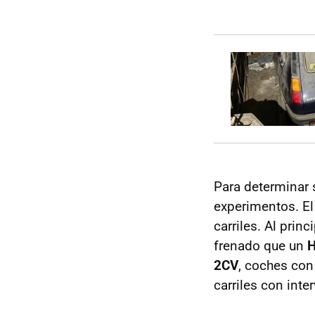
Para determinar s
experimentos. El
carriles. Al prin
frenado que un
H
2CV
, coches con
carriles con inte