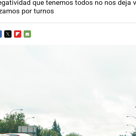
egatividad que tenemos todos no nos deja v
nzamos por turnos
CEBOOK
TWITTER
FLIPBOARD
E-
MAIL