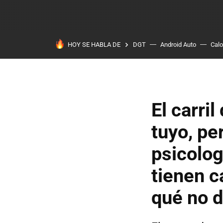
HOY SE HABLA DE
DGT
Android Auto
Calo
El carri
tuyo, pe
psicolog
tienen c
qué no d