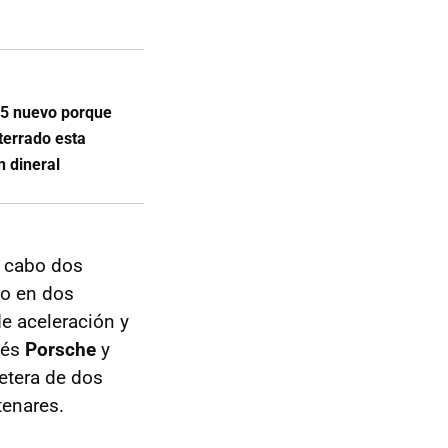
 5 nuevo porque
terrado esta
n dineral
a cabo dos
co en dos
de aceleración y
ués
Porsche
y
etera de dos
tenares.