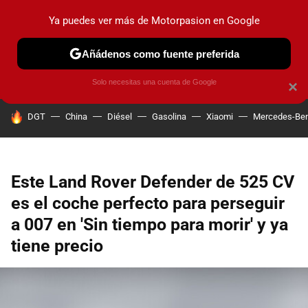
Ya puedes ver más de Motorpasion en Google
PRUEBAS
COCHES ELÉCTRICOS
OBSERVATORIO
F1
Añádenos como fuente preferida
Solo necesitas una cuenta de Google
×
HOY SE HABLA DE
DGT
China
Diésel
Gasolina
Xiaomi
Mercedes-Be
Este Land Rover Defender de 525 CV
es el coche perfecto para perseguir
a 007 en 'Sin tiempo para morir' y ya
tiene precio