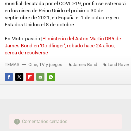
mundial desatada por el COVID-19, por fin se estrenará
en los cines de Reino Unido el próximo 30 de
septiembre de 2021, en España el 1 de octubre y en
Estados Unidos el 8 de octubre.
En Motorpasión |
El misterio del Aston Martin DB5 de
James Bond en ‘Goldfinger’, robado hace 24 años,
cerca de resolverse
TEMAS
Cine, TV y juegos
James Bond
Land Rover 
FACEBOOK
TWITTER
FLIPBOARD
E-
WHATSAPP
MAIL
Comentarios cerrados