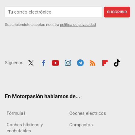
SUSCRIBIR
Suscribiéndote aceptas nuestra
política de privacidad
Síguenos
Twit
Fac
Yout
Inst
Tele
RSS
Flip
Tikt
ter
ebo
ube
agra
gra
boar
ok
ok
m
m
d
En Motorpasión hablamos de...
Fórmula1
Coches eléctricos
Coches híbridos y
Compactos
enchufables