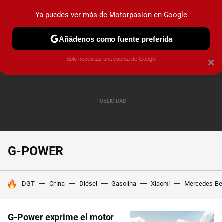
Ya puedes ver más de Motorpasion en Google
PRUEBAS
COCHES ELÉCTRICOS
OBSERVATORIO
F1
Añádenos como fuente preferida
Solo necesitas una cuenta de Google
×
G-POWER
HOY SE HABLA DE
DGT
China
Diésel
Gasolina
Xiaomi
Mercedes-Be
G-Power exprime el motor