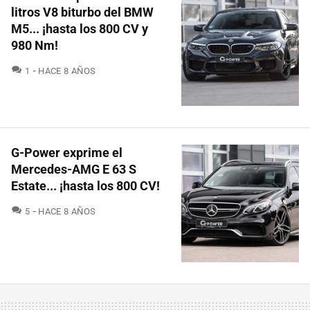
litros V8 biturbo del BMW
M5... ¡hasta los 800 CV y
980 Nm!
COMENTARIOS
1
HACE 8 AÑOS
G-Power exprime el
Mercedes-AMG E 63 S
Estate... ¡hasta los 800 CV!
COMENTARIOS
5
HACE 8 AÑOS