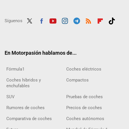
Síguenos
Twit
Fac
Yout
Inst
Tele
RSS
Flip
Tikt
ter
ebo
ube
agra
gra
boar
ok
ok
m
m
d
En Motorpasión hablamos de...
Fórmula1
Coches eléctricos
Coches híbridos y
Compactos
enchufables
SUV
Pruebas de coches
Rumores de coches
Precios de coches
Comparativa de coches
Coches autónomos