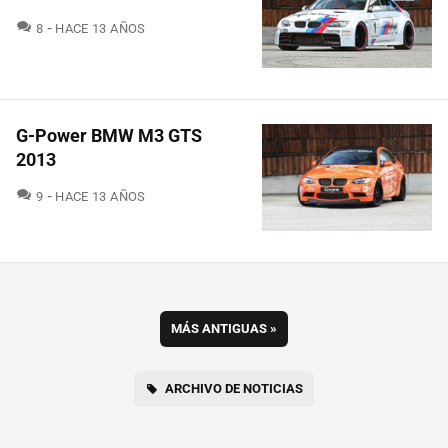
COMENTARIOS
8
HACE 13 AÑOS
G-Power BMW M3 GTS
2013
COMENTARIOS
9
HACE 13 AÑOS
MÁS ANTIGUAS
»
ARCHIVO DE NOTICIAS