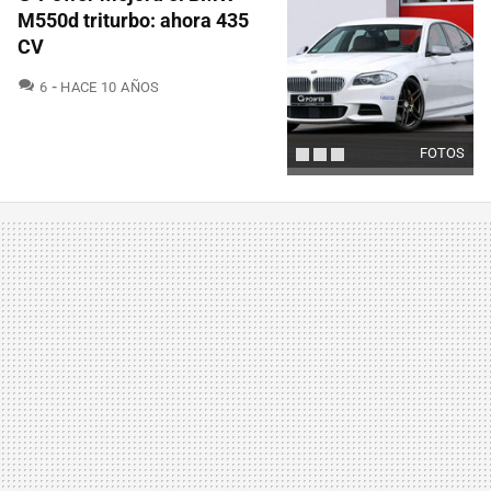
M550d triturbo: ahora 435
CV
COMENTARIOS
6
HACE 10 AÑOS
FOTOS