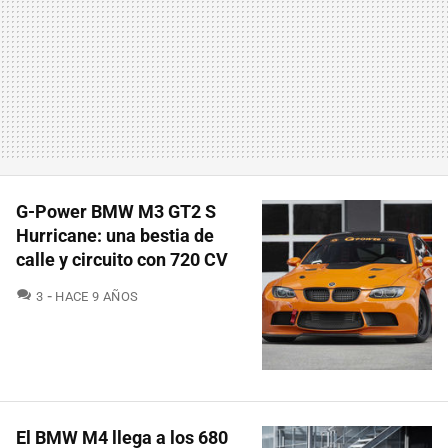
G-Power BMW M3 GT2 S
Hurricane: una bestia de
calle y circuito con 720 CV
COMENTARIOS
3
HACE 9 AÑOS
El BMW M4 llega a los 680