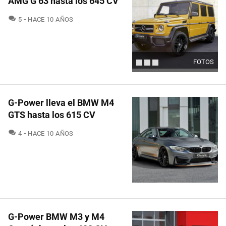
AMG G 63 hasta los 645 CV
COMENTARIOS
5
HACE 10 AÑOS
FOTOS
G-Power lleva el BMW M4
GTS hasta los 615 CV
COMENTARIOS
4
HACE 10 AÑOS
G-Power BMW M3 y M4