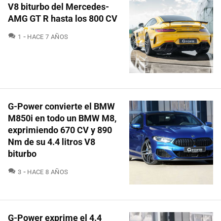
V8 biturbo del Mercedes-
AMG GT R hasta los 800 CV
COMENTARIOS
1
HACE 7 AÑOS
G-Power convierte el BMW
M850i en todo un BMW M8,
exprimiendo 670 CV y 890
Nm de su 4.4 litros V8
biturbo
COMENTARIOS
3
HACE 8 AÑOS
G-Power exprime el 4.4