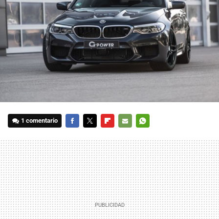
1 comentario
FACEBOOK
TWITTER
FLIPBOARD
E-
WHATSAPP
MAIL