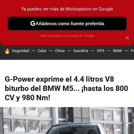
Ya puedes ver más de Motorpasion en Google
PRUEBAS
COCHES ELÉCTRICOS
OBSERVATORIO
F1
Añádenos como fuente preferida
Solo necesitas una cuenta de Google
×
HOY SE HABLA DE
Seguridad
Calor
China
Gasolina
GPS
BMW
F
G-Power exprime el 4.4 litros V8
biturbo del BMW M5... ¡hasta los 800
CV y 980 Nm!