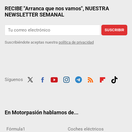
RECIBE "Arranca que nos vamos", NUESTRA
NEWSLETTER SEMANAL
SUSCRIBIR
Suscribiéndote aceptas nuestra
política de privacidad
Síguenos
Twit
Fac
Yout
Inst
Tele
RSS
Flip
Tikt
ter
ebo
ube
agra
gra
boar
ok
ok
m
m
d
En Motorpasión hablamos de...
Fórmula1
Coches eléctricos