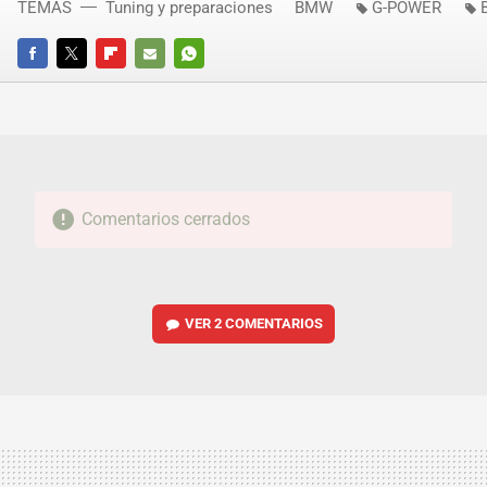
TEMAS
Tuning y preparaciones
BMW
G-POWER
FACEBOOK
TWITTER
FLIPBOARD
E-
WHATSAPP
MAIL
Comentarios cerrados
VER
2 COMENTARIOS