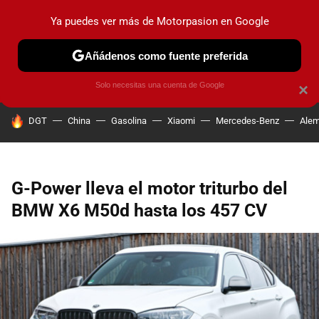
Ya puedes ver más de Motorpasion en Google
PRUEBAS
COCHES ELÉCTRICOS
OBSERVATORIO
F1
Añádenos como fuente preferida
Solo necesitas una cuenta de Google
×
HOY SE HABLA DE
DGT
China
Gasolina
Xiaomi
Mercedes-Benz
Alem
G-Power lleva el motor triturbo del
BMW X6 M50d hasta los 457 CV