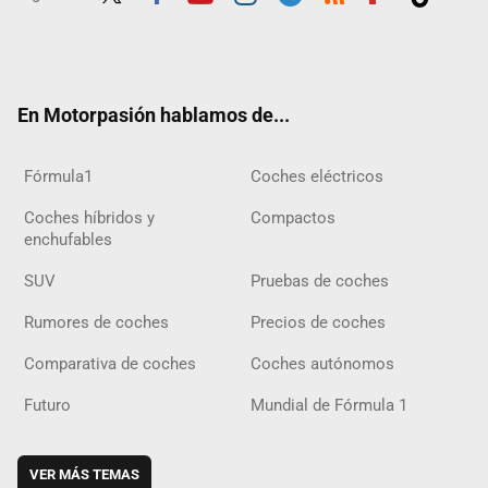
Twit
Fac
Yout
Inst
Tele
RSS
Flip
Tikt
ter
ebo
ube
agra
gra
boar
ok
ok
m
m
d
En Motorpasión hablamos de...
Fórmula1
Coches eléctricos
Coches híbridos y
Compactos
enchufables
SUV
Pruebas de coches
Rumores de coches
Precios de coches
Comparativa de coches
Coches autónomos
Futuro
Mundial de Fórmula 1
VER MÁS TEMAS