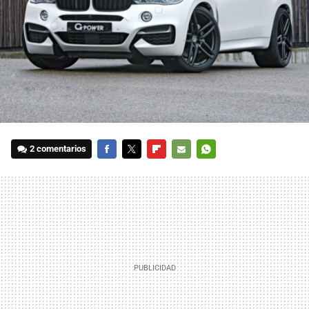
2 comentarios
FACEBOOK
TWITTER
FLIPBOARD
E-
WHATSAPP
MAIL