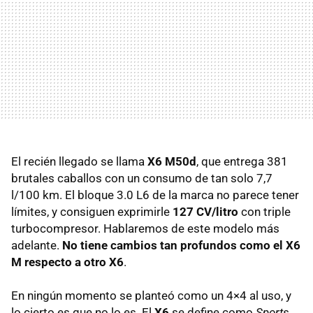
El recién llegado se llama
X6 M50d
, que entrega 381
brutales caballos con un consumo de tan solo 7,7
l/100 km. El bloque 3.0 L6 de la marca no parece tener
límites, y consiguen exprimirle
127 CV/litro
con triple
turbocompresor. Hablaremos de este modelo más
adelante.
No tiene cambios tan profundos como el X6
M respecto a otro X6
.
En ningún momento se planteó como un 4×4 al uso, y
lo cierto es que no lo es. El
X6
se define como
Sports