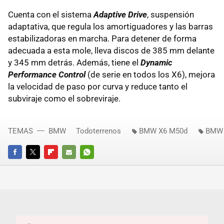
Cuenta con el sistema
Adaptive Drive
, suspensión
adaptativa, que regula los amortiguadores y las barras
estabilizadoras en marcha. Para detener de forma
adecuada a esta mole, lleva discos de 385 mm delante
y 345 mm detrás. Además, tiene el
Dynamic
Performance Control
(de serie en todos los X6), mejora
la velocidad de paso por curva y reduce tanto el
subviraje como el sobreviraje.
TEMAS
BMW
Todoterrenos
BMW X6 M50d
BMW
FACEBOOK
TWITTER
FLIPBOARD
E-
WHATSAPP
MAIL