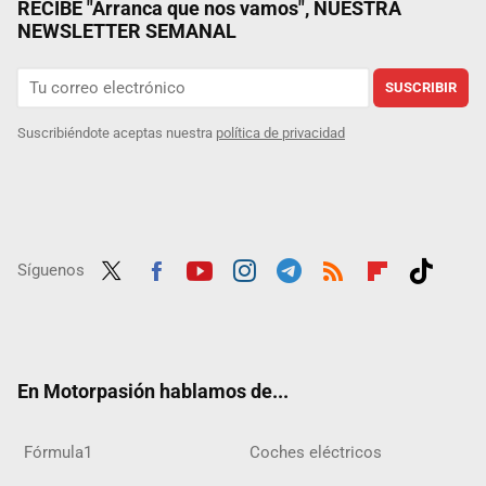
RECIBE "Arranca que nos vamos", NUESTRA
NEWSLETTER SEMANAL
SUSCRIBIR
Suscribiéndote aceptas nuestra
política de privacidad
Síguenos
Twit
Fac
Yout
Inst
Tele
RSS
Flip
Tikt
ter
ebo
ube
agra
gra
boar
ok
ok
m
m
d
En Motorpasión hablamos de...
Fórmula1
Coches eléctricos