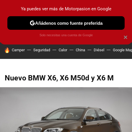
Ya puedes ver más de Motorpasion en Google
PRUEBAS
COCHES ELÉCTRICOS
OBSERVATORIO
F1
Añádenos como fuente preferida
Solo necesitas una cuenta de Google
×
HOY SE HABLA DE
Camper
Seguridad
Calor
China
Diésel
Google Ma
Nuevo BMW X6, X6 M50d y X6 M