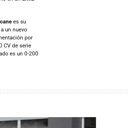
icane
es su
s a un nuevo
imentación por
0 CV de serie
tado es un 0-200