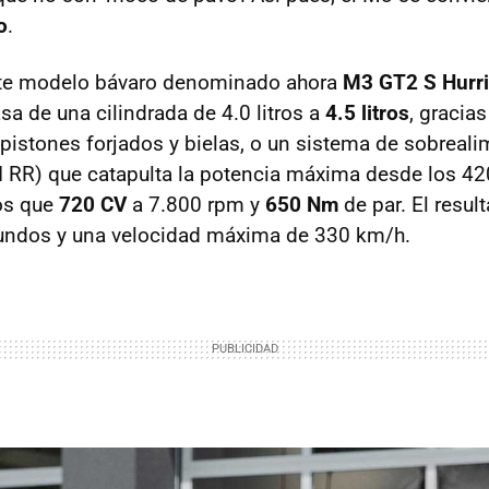
o
.
ste modelo bávaro denominado ahora
M3 GT2 S Hurr
sa de una cilindrada de 4.0 litros a
4.5 litros
, gracia
a pistones forjados y bielas, o un sistema de sobreal
I RR) que catapulta la potencia máxima desde los 42
os que
720 CV
a 7.800 rpm y
650 Nm
de par. El resul
undos y una velocidad máxima de 330 km/h.