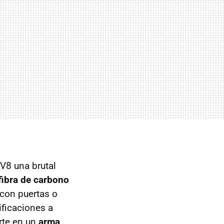
 V8 una brutal
 fibra de carbono
 con puertas o
ificaciones a
rte en un
arma