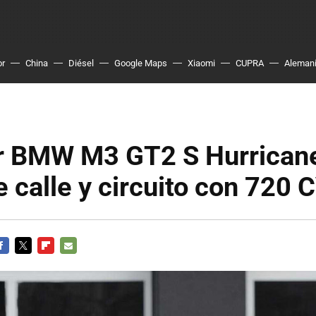
or
China
Diésel
Google Maps
Xiaomi
CUPRA
Aleman
 BMW M3 GT2 S Hurricane
e calle y circuito con 720 
ACEBOOK
TWITTER
FLIPBOARD
E-
MAIL