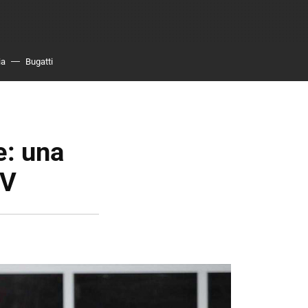
ia
Bugatti
: una
CV