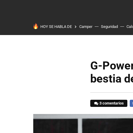
HOY SE HABLA DE
Camper
Seguridad
Cal
G-Power
bestia d
3 comentarios
F