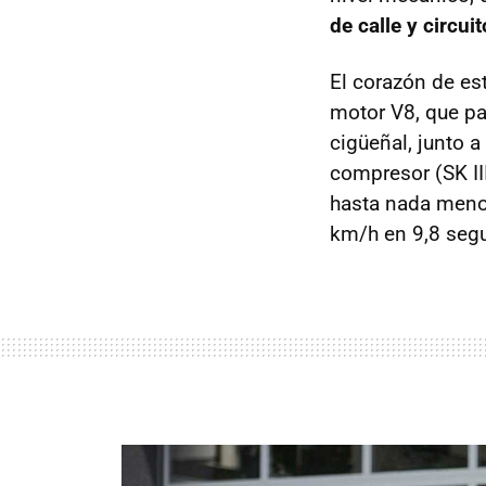
de calle y circuit
El corazón de e
motor V8, que pa
cigüeñal, junto 
compresor (SK II
hasta nada men
km/h en 9,8 seg