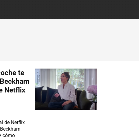
coche te
os Beckham
 Netflix
l de Netflix
a Beckham
 y cómo