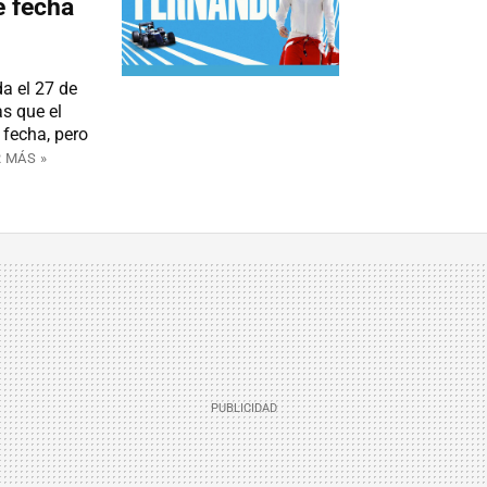
e fecha
a el 27 de
s que el
 fecha, pero
 MÁS »