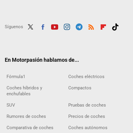
Síguenos
Twit
Fac
Yout
Inst
Tele
RSS
Flip
Tikt
ter
ebo
ube
agra
gra
boar
ok
ok
m
m
d
En Motorpasión hablamos de...
Fórmula1
Coches eléctricos
Coches híbridos y
Compactos
enchufables
SUV
Pruebas de coches
Rumores de coches
Precios de coches
Comparativa de coches
Coches autónomos