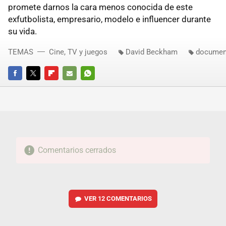
promete darnos la cara menos conocida de este
exfutbolista, empresario, modelo e influencer durante
su vida.
TEMAS
Cine, TV y juegos
David Beckham
documen
FACEBOOK
TWITTER
FLIPBOARD
E-
WHATSAPP
MAIL
Comentarios cerrados
VER
12 COMENTARIOS