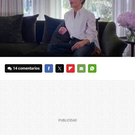
14 comentarios
FACEBOOK
TWITTER
FLIPBOARD
E-
WHATSAPP
MAIL