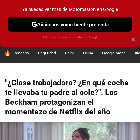
Ya puedes ver más de Motorpasion en Google
PRUEBAS
COCHES ELÉCTRICOS
OBSERVATORIO
F1
Añádenos como fuente preferida
Solo necesitas una cuenta de Google
×
HOY SE HABLA DE
Famosos
Seguridad
Calor
China
Google Maps
Xi
"¿Clase trabajadora? ¿En qué coche
te llevaba tu padre al cole?". Los
Beckham protagonizan el
momentazo de Netflix del año