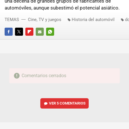
una decena de grandes grupos de fabricantes de
automóviles, aunque subestimó el potencial asiático.
TEMAS
Cine, TV y juegos
Historia del automóvil
d
FACEBOOK
TWITTER
FLIPBOARD
E-
WHATSAPP
MAIL
Comentarios cerrados
VER
5 COMENTARIOS