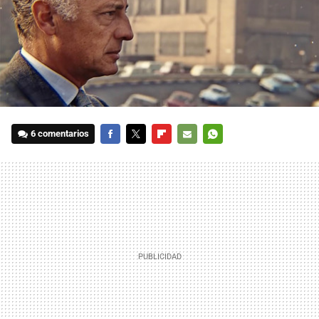
6 comentarios
FACEBOOK
TWITTER
FLIPBOARD
E-
WHATSAPP
MAIL