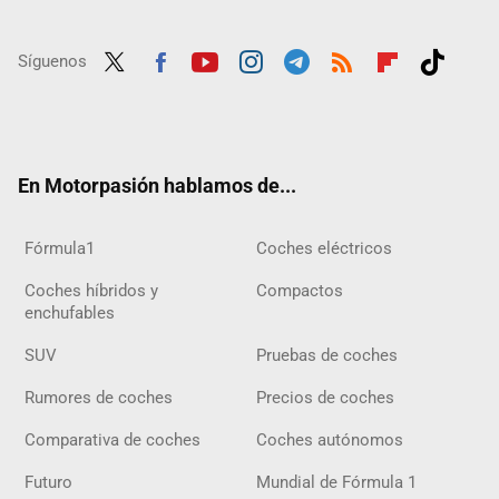
Síguenos
Twit
Fac
Yout
Inst
Tele
RSS
Flip
Tikt
ter
ebo
ube
agra
gra
boar
ok
ok
m
m
d
En Motorpasión hablamos de...
Fórmula1
Coches eléctricos
Coches híbridos y
Compactos
enchufables
SUV
Pruebas de coches
Rumores de coches
Precios de coches
Comparativa de coches
Coches autónomos
Futuro
Mundial de Fórmula 1