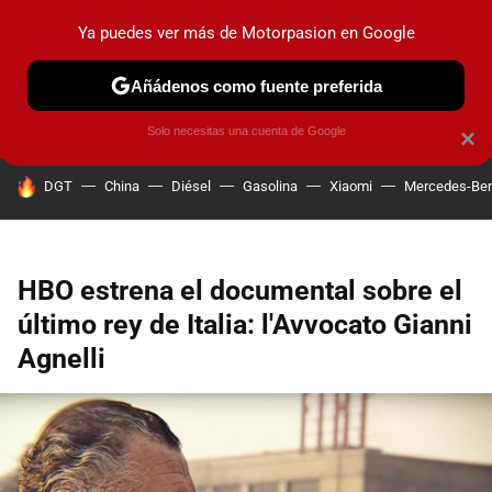
Ya puedes ver más de Motorpasion en Google
PRUEBAS
COCHES ELÉCTRICOS
OBSERVATORIO
F1
Añádenos como fuente preferida
Solo necesitas una cuenta de Google
×
HOY SE HABLA DE
DGT
China
Diésel
Gasolina
Xiaomi
Mercedes-Be
HBO estrena el documental sobre el
último rey de Italia: l'Avvocato Gianni
Agnelli