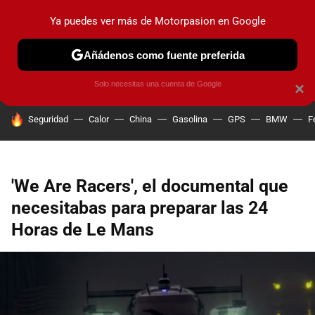
Ya puedes ver más de Motorpasion en Google
PRUEBAS
COCHES ELÉCTRICOS
OBSERVATORIO
F1
Añádenos como fuente preferida
Solo necesitas una cuenta de Google
×
HOY SE HABLA DE
Seguridad
Calor
China
Gasolina
GPS
BMW
F
'We Are Racers', el documental que
necesitabas para preparar las 24
Horas de Le Mans