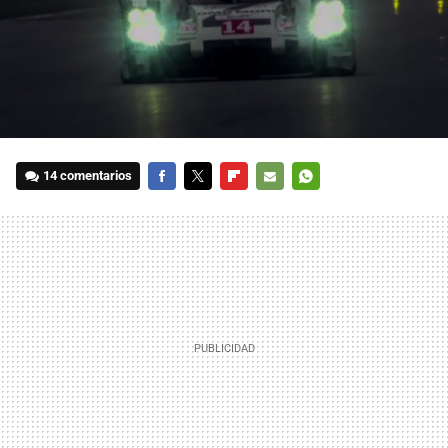
14 comentarios
FACEBOOK
TWITTER
FLIPBOARD
E-
WHATSAPP
MAIL