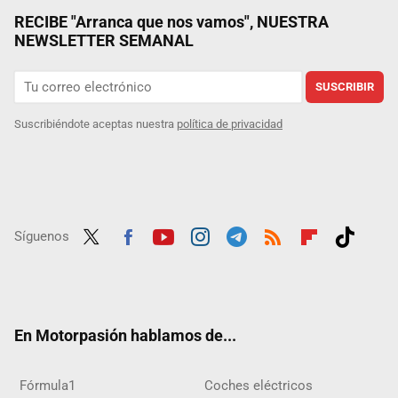
RECIBE "Arranca que nos vamos", NUESTRA
NEWSLETTER SEMANAL
SUSCRIBIR
Suscribiéndote aceptas nuestra
política de privacidad
Síguenos
Twit
Fac
Yout
Inst
Tele
RSS
Flip
Tikt
ter
ebo
ube
agra
gra
boar
ok
ok
m
m
d
En Motorpasión hablamos de...
Fórmula1
Coches eléctricos