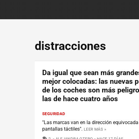
distracciones
Da igual que sean más grande
mejor colocadas: las nuevas p
de los coches son más peligr
las de hace cuatro años
SEGURIDAD
"Las marcas van en la dirección equivocada
pantallas táctiles".
LEER MÁS »
COMENTARIOS
2
ALEJANDRA OTERO
HACE 17 DÍAS