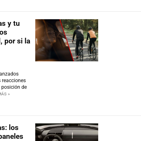
s y tu
dos
 por si la
vanzados
s reacciones
 posición de
MÁS »
s: los
 paneles