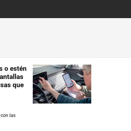
s o estén
antallas
osas que
 con las