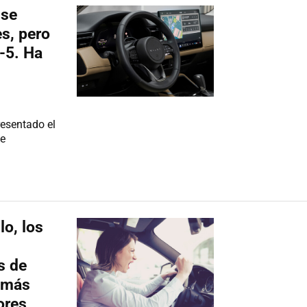
 se
es, pero
-5. Ha
resentado el
ne
lo, los
s de
 más
ores