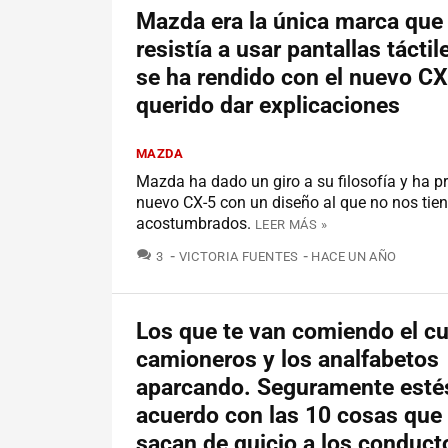
Mazda era la única marca que
resistía a usar pantallas táctil
se ha rendido con el nuevo CX
querido dar explicaciones
MAZDA
Mazda ha dado un giro a su filosofía y ha p
nuevo CX-5 con un diseño al que no nos tie
acostumbrados.
LEER MÁS »
COMENTARIOS
3
VICTORIA FUENTES
HACE UN AÑO
Los que te van comiendo el cu
camioneros y los analfabetos
aparcando. Seguramente esté
acuerdo con las 10 cosas que
sacan de quicio a los conduct