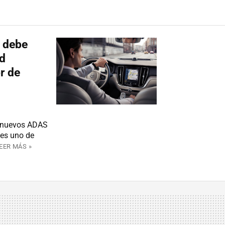
 debe
ad
r de
ar nuevos ADAS
e es uno de
EER MÁS »