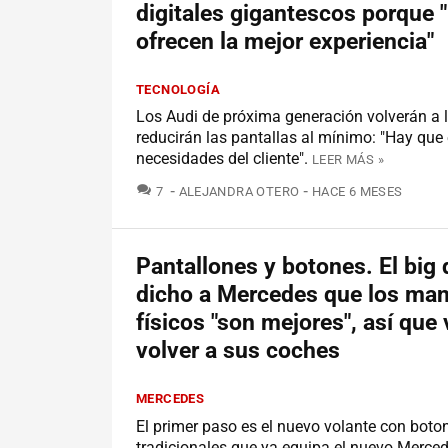
digitales gigantescos porque 
ofrecen la mejor experiencia"
TECNOLOGÍA
Los Audi de próxima generación volverán a 
reducirán las pantallas al mínimo: "Hay que
necesidades del cliente".
LEER MÁS »
COMENTARIOS
7
ALEJANDRA OTERO
HACE 6 MESES
Pantallones y botones. El big 
dicho a Mercedes que los ma
físicos "son mejores", así que 
volver a sus coches
MERCEDES
El primer paso es el nuevo volante con boto
tradicionales que ya equipa el nuevo Merce