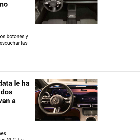
"no
los botones y
 escuchar las
data le ha
ndos
van a
nes
des GLC. La