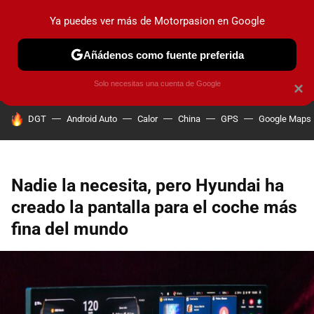
Ya puedes ver más de Motorpasion en Google
PRUEBAS
COCHES ELÉCTRICOS
OBSERVATORIO
F1
Añádenos como fuente preferida
Solo necesitas una cuenta de Google
×
HOY SE HABLA DE
DGT
Android Auto
Calor
China
GPS
Google Maps
Nadie la necesita, pero Hyundai ha
creado la pantalla para el coche más
fina del mundo