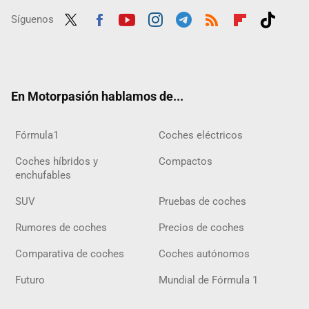
Síguenos
Twit
Fac
Yout
Inst
Tele
RSS
Flip
Tikt
ter
ebo
ube
agra
gra
boar
ok
ok
m
m
d
En Motorpasión hablamos de...
Fórmula1
Coches eléctricos
Coches híbridos y
Compactos
enchufables
SUV
Pruebas de coches
Rumores de coches
Precios de coches
Comparativa de coches
Coches autónomos
Futuro
Mundial de Fórmula 1