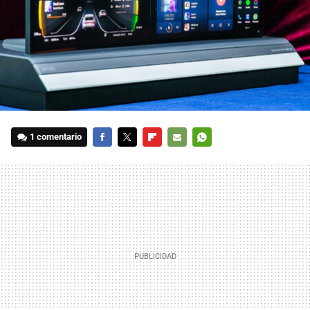
1 comentario
FACEBOOK
TWITTER
FLIPBOARD
E-
WHATSAPP
MAIL