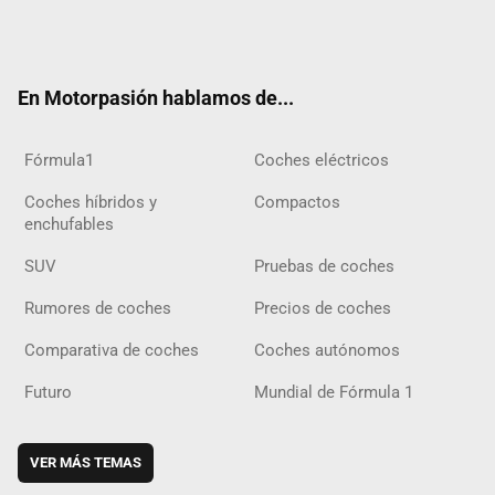
Twit
Fac
Yout
Inst
Tele
RSS
Flip
Tikt
ter
ebo
ube
agra
gra
boar
ok
ok
m
m
d
En Motorpasión hablamos de...
Fórmula1
Coches eléctricos
Coches híbridos y
Compactos
enchufables
SUV
Pruebas de coches
Rumores de coches
Precios de coches
Comparativa de coches
Coches autónomos
Futuro
Mundial de Fórmula 1
VER MÁS TEMAS