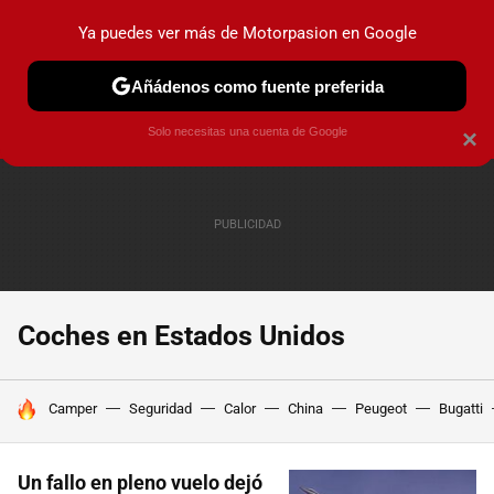
Ya puedes ver más de Motorpasion en Google
PRUEBAS
COCHES ELÉCTRICOS
OBSERVATORIO
F1
Añádenos como fuente preferida
Solo necesitas una cuenta de Google
×
Coches en Estados Unidos
HOY SE HABLA DE
Camper
Seguridad
Calor
China
Peugeot
Bugatti
Un fallo en pleno vuelo dejó