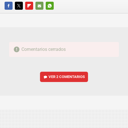
FACEBOOK
TWITTER
FLIPBOARD
E-
WHATSAPP
MAIL
Comentarios cerrados
VER
2 COMENTARIOS