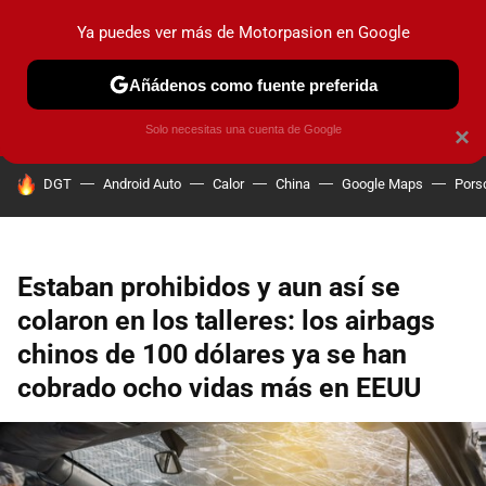
Ya puedes ver más de Motorpasion en Google
PRUEBAS
COCHES ELÉCTRICOS
OBSERVATORIO
F1
Añádenos como fuente preferida
Solo necesitas una cuenta de Google
×
HOY SE HABLA DE
DGT
Android Auto
Calor
China
Google Maps
Pors
Estaban prohibidos y aun así se
colaron en los talleres: los airbags
chinos de 100 dólares ya se han
cobrado ocho vidas más en EEUU