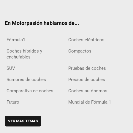
ter
ebo
ube
agra
gra
boar
ok
ok
m
m
d
En Motorpasión hablamos de...
Fórmula1
Coches eléctricos
Coches híbridos y
Compactos
enchufables
SUV
Pruebas de coches
Rumores de coches
Precios de coches
Comparativa de coches
Coches autónomos
Futuro
Mundial de Fórmula 1
VER MÁS TEMAS