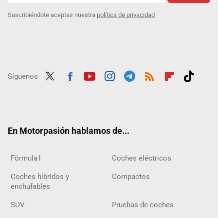
Suscribiéndote aceptas nuestra
política de privacidad
Síguenos
Twit
Fac
Yout
Inst
Tele
RSS
Flip
Tikt
ter
ebo
ube
agra
gra
boar
ok
ok
m
m
d
En Motorpasión hablamos de...
Fórmula1
Coches eléctricos
Coches híbridos y
Compactos
enchufables
SUV
Pruebas de coches