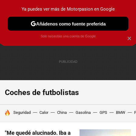
Ya puedes ver más de Motorpasion en Google
PRUEBAS
COCHES ELÉCTRICOS
OBSERVATORIO
F1
Añádenos como fuente preferida
Solo necesitas una cuenta de Google
×
Coches de futbolistas
HOY SE HABLA DE
Seguridad
Calor
China
Gasolina
GPS
BMW
F
"Me quedé alucinado. Iba a