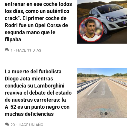
entrenar en ese coche todos
los días, como un auténtico
crack". El primer coche de
Rodri fue un Opel Corsa de
segunda mano que le
flipaba
COMENTARIOS
1
HACE 11 DÍAS
La muerte del futbolista
Diogo Jota mientras
conducía su Lamborghini
reaviva el debate del estado
de nuestras carreteras: la
A-52 es un punto negro con
muchas deficiencias
COMENTARIOS
20
HACE UN AÑO