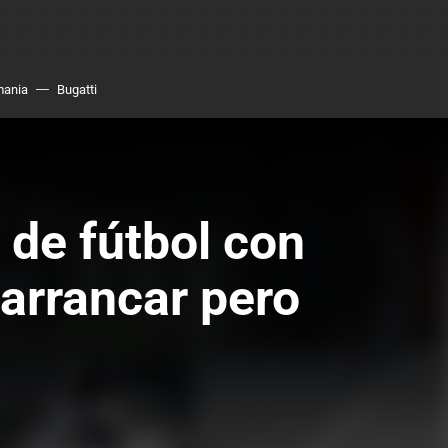
mania
Bugatti
 de fútbol con
 arrancar pero