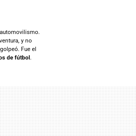
 automovilismo.
entura, y no
 golpeó. Fue el
os de fútbol
.