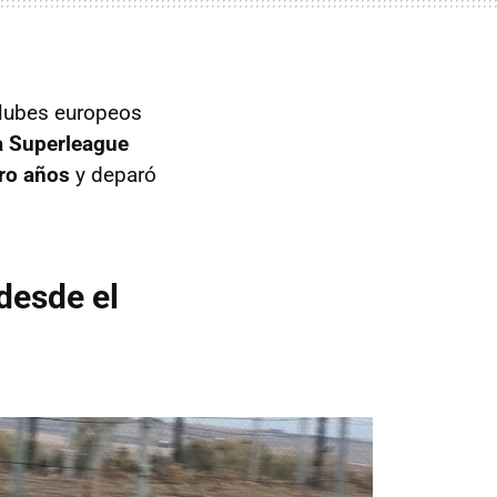
clubes europeos
a Superleague
tro años
y deparó
 desde el