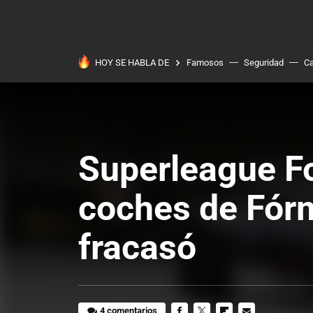
HOY SE HABLA DE
Famosos
Seguridad
Ca
Superleague Fo
coches de Fórm
fracasó
4 comentarios