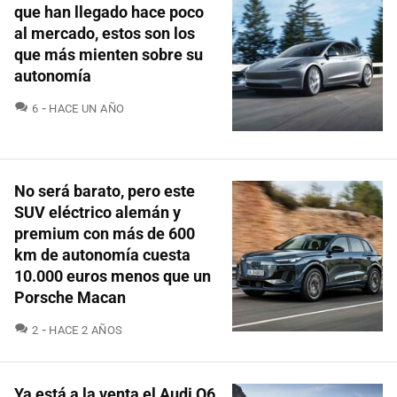
que han llegado hace poco
al mercado, estos son los
que más mienten sobre su
autonomía
COMENTARIOS
6
HACE UN AÑO
No será barato, pero este
SUV eléctrico alemán y
premium con más de 600
km de autonomía cuesta
10.000 euros menos que un
Porsche Macan
COMENTARIOS
2
HACE 2 AÑOS
Ya está a la venta el Audi Q6