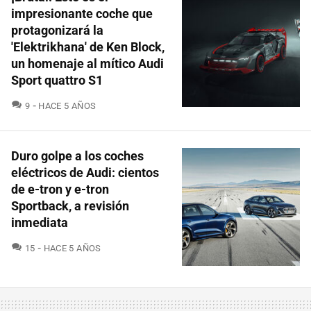
impresionante coche que
protagonizará la
'Elektrikhana' de Ken Block,
un homenaje al mítico Audi
Sport quattro S1
COMENTARIOS
9
HACE 5 AÑOS
Duro golpe a los coches
eléctricos de Audi: cientos
de e-tron y e-tron
Sportback, a revisión
inmediata
COMENTARIOS
15
HACE 5 AÑOS