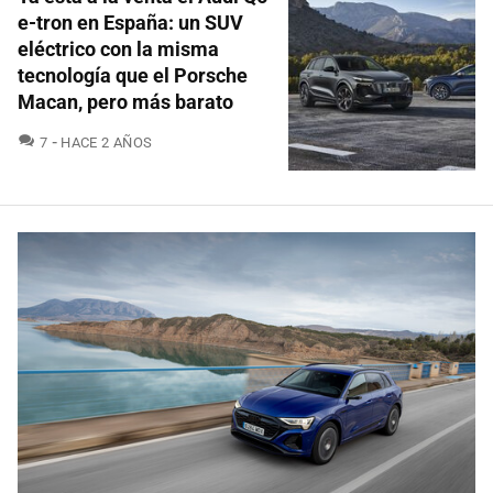
e-tron en España: un SUV
eléctrico con la misma
tecnología que el Porsche
Macan, pero más barato
COMENTARIOS
7
HACE 2 AÑOS