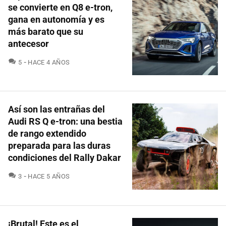
se convierte en Q8 e-tron,
gana en autonomía y es
más barato que su
antecesor
COMENTARIOS
5
HACE 4 AÑOS
Así son las entrañas del
Audi RS Q e-tron: una bestia
de rango extendido
preparada para las duras
condiciones del Rally Dakar
COMENTARIOS
3
HACE 5 AÑOS
¡Brutal! Este es el