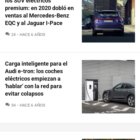
los SUV eléctricos
premium: en 2020 dobló en
ventas al Mercedes-Benz
EQC y al Jaguar I-Pace
COMENTARIOS
24
HACE 6 AÑOS
Carga inteligente para el
Audi e-tron: los coches
eléctricos empiezan a
'hablar' con la red para
evitar colapsos
COMENTARIOS
34
HACE 6 AÑOS