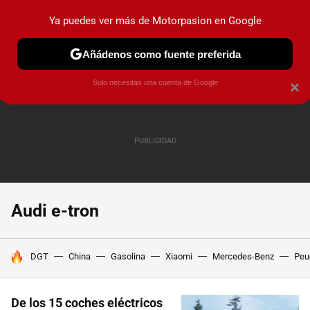
Ya puedes ver más de Motorpasion en Google
PRUEBAS
COCHES ELÉCTRICOS
OBSERVATORIO
F1
Añádenos como fuente preferida
Solo necesitas una cuenta de Google
×
Audi e-tron
HOY SE HABLA DE
DGT
China
Gasolina
Xiaomi
Mercedes-Benz
Peu
De los 15 coches eléctricos