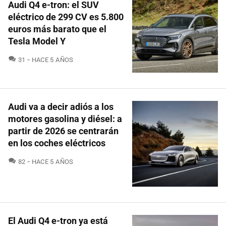
Audi Q4 e-tron: el SUV
eléctrico de 299 CV es 5.800
euros más barato que el
Tesla Model Y
COMENTARIOS
31
HACE 5 AÑOS
Audi va a decir adiós a los
motores gasolina y diésel: a
partir de 2026 se centrarán
en los coches eléctricos
COMENTARIOS
82
HACE 5 AÑOS
El Audi Q4 e-tron ya está