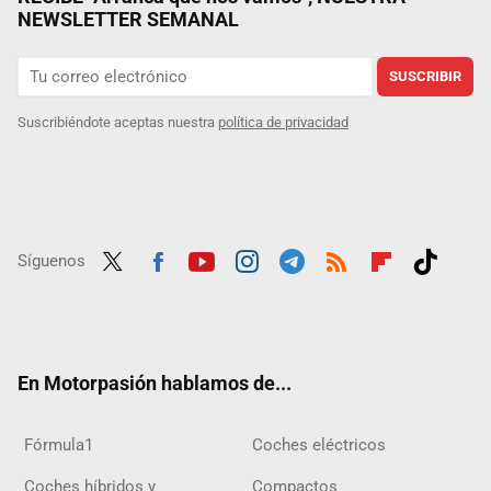
NEWSLETTER SEMANAL
SUSCRIBIR
Suscribiéndote aceptas nuestra
política de privacidad
Síguenos
Twit
Fac
Yout
Inst
Tele
RSS
Flip
Tikt
ter
ebo
ube
agra
gra
boar
ok
ok
m
m
d
En Motorpasión hablamos de...
Fórmula1
Coches eléctricos
Coches híbridos y
Compactos