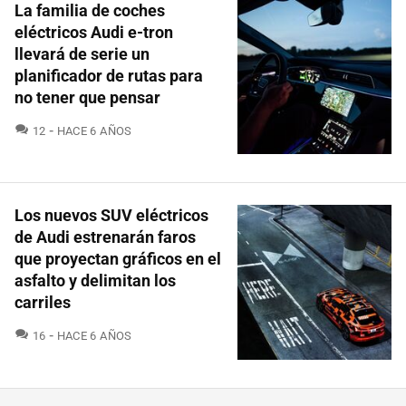
La familia de coches
eléctricos Audi e-tron
llevará de serie un
planificador de rutas para
no tener que pensar
COMENTARIOS
12
HACE 6 AÑOS
Los nuevos SUV eléctricos
de Audi estrenarán faros
que proyectan gráficos en el
asfalto y delimitan los
carriles
COMENTARIOS
16
HACE 6 AÑOS