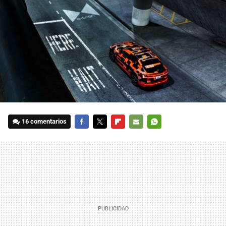
16 comentarios
FACEBOOK
TWITTER
FLIPBOARD
E-
WHATSAPP
MAIL