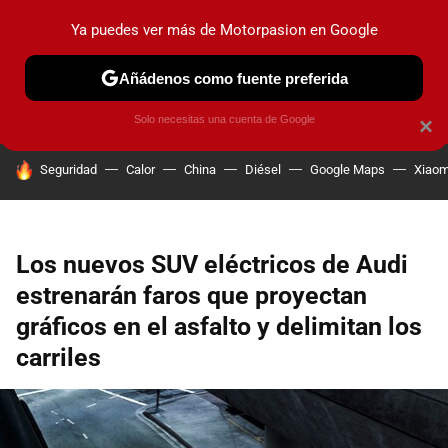
Ya puedes ver más de Motorpasion en Google
PRUEBAS
COCHES ELÉCTRICOS
OBSERVATORIO
F1
Añádenos como fuente preferida
Solo necesitas una cuenta de Google
×
HOY SE HABLA DE
Seguridad
Calor
China
Diésel
Google Maps
Xiaom
Los nuevos SUV eléctricos de Audi
estrenarán faros que proyectan
gráficos en el asfalto y delimitan los
carriles