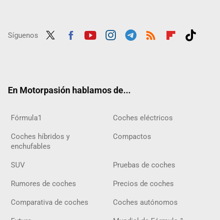
Síguenos
Twit
Fac
Yout
Inst
Tele
RSS
Flip
Tikt
ter
ebo
ube
agra
gra
boar
ok
ok
m
m
d
En Motorpasión hablamos de...
Fórmula1
Coches eléctricos
Coches híbridos y
Compactos
enchufables
SUV
Pruebas de coches
Rumores de coches
Precios de coches
Comparativa de coches
Coches autónomos