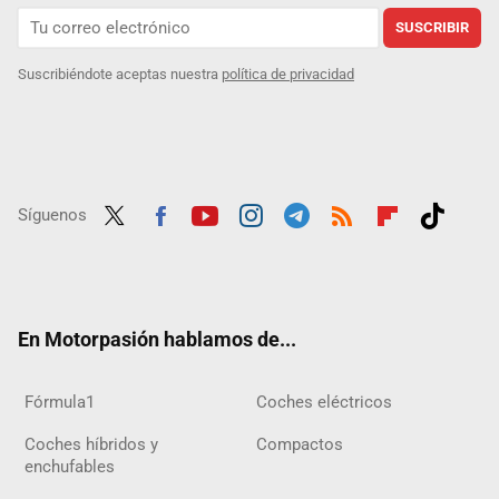
SUSCRIBIR
Suscribiéndote aceptas nuestra
política de privacidad
Síguenos
Twit
Fac
Yout
Inst
Tele
RSS
Flip
Tikt
ter
ebo
ube
agra
gra
boar
ok
ok
m
m
d
En Motorpasión hablamos de...
Fórmula1
Coches eléctricos
Coches híbridos y
Compactos
enchufables