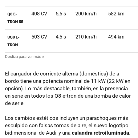
408 CV
5,6 s
200 km/h
582 km
Q8 E-
TRON 55
503 CV
4,5 s
210 km/h
494 km
SQ8 E-
TRON
El cargador de corriente alterna (doméstica) de a
bordo tiene una potencia nominal de 11 kW (22 kW en
opción). Lo más destacable, también, es la presencia
en serie en todos los Q8 e-tron de una bomba de calor
de serie.
Los cambios estéticos incluyen un parachoques más
esculpido con falsas tomas de aire, el nuevo logotipo
bidimensional de Audi, y una
calandra retroiluminada
.