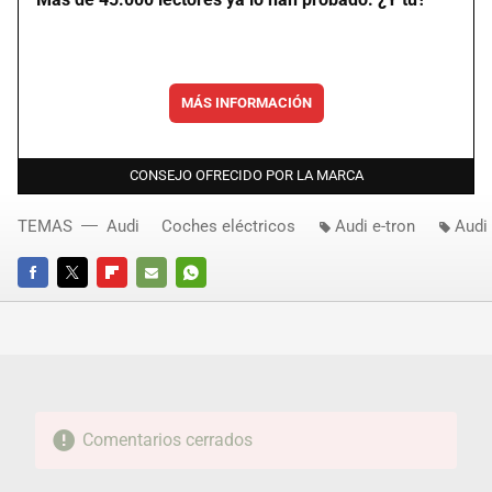
MÁS INFORMACIÓN
CONSEJO OFRECIDO POR LA MARCA
TEMAS
Audi
Coches eléctricos
Audi e-tron
Audi
FACEBOOK
TWITTER
FLIPBOARD
E-
WHATSAPP
MAIL
Comentarios cerrados