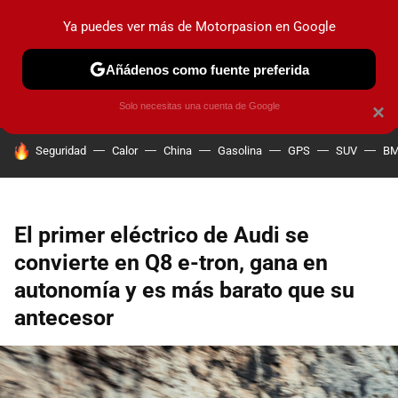
Ya puedes ver más de Motorpasion en Google
PRUEBAS
COCHES ELÉCTRICOS
OBSERVATORIO
F1
Añádenos como fuente preferida
Solo necesitas una cuenta de Google
×
HOY SE HABLA DE
Seguridad
Calor
China
Gasolina
GPS
SUV
B
El primer eléctrico de Audi se
convierte en Q8 e-tron, gana en
autonomía y es más barato que su
antecesor