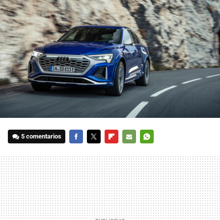
5 comentarios
FACEBOOK
TWITTER
FLIPBOARD
E-
WHATSAPP
MAIL