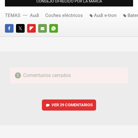
CONSEJO OFRECIDO POR LA MARCA
TEMAS
Audi
Coches eléctricos
Audi e-tron
Bate
FACEBOOK
TWITTER
FLIPBOARD
E-
WHATSAPP
MAIL
Comentarios cerrados
VER
29 COMENTARIOS