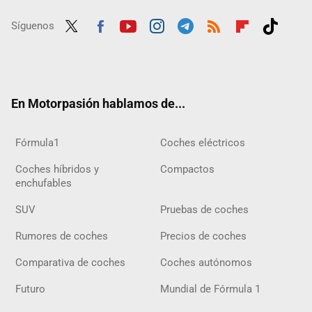
Síguenos
Twit
Fac
Yout
Inst
Tele
RSS
Flip
Tikt
ter
ebo
ube
agra
gra
boar
ok
ok
m
m
d
En Motorpasión hablamos de...
Fórmula1
Coches eléctricos
Coches híbridos y
Compactos
enchufables
SUV
Pruebas de coches
Rumores de coches
Precios de coches
Comparativa de coches
Coches autónomos
Futuro
Mundial de Fórmula 1