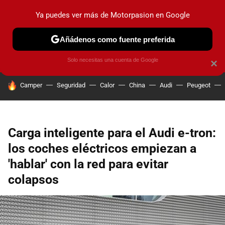
Ya puedes ver más de Motorpasion en Google
PRUEBAS
COCHES ELÉCTRICOS
OBSERVATORIO
F1
Añádenos como fuente preferida
Solo necesitas una cuenta de Google
×
HOY SE HABLA DE
Camper
Seguridad
Calor
China
Audi
Peugeot
Carga inteligente para el Audi e-tron:
los coches eléctricos empiezan a
'hablar' con la red para evitar
colapsos