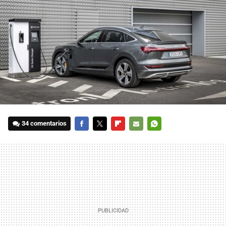
34 comentarios
FACEBOOK
TWITTER
FLIPBOARD
E-
WHATSAPP
MAIL