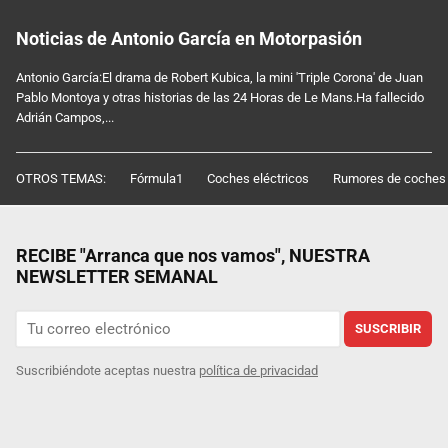
Noticias de Antonio García en Motorpasión
Antonio García:El drama de Robert Kubica, la mini 'Triple Corona' de Juan
Pablo Montoya y otras historias de las 24 Horas de Le Mans.Ha fallecido
Adrián Campos,...
OTROS TEMAS:
Fórmula1
Coches eléctricos
Rumores de coches
RECIBE "Arranca que nos vamos", NUESTRA
NEWSLETTER SEMANAL
SUSCRIBIR
Suscribiéndote aceptas nuestra
política de privacidad