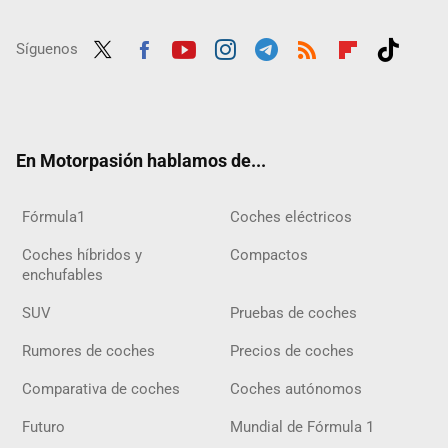
Síguenos
Twit
Fac
Yout
Inst
Tele
RSS
Flip
Tikt
ter
ebo
ube
agra
gra
boar
ok
ok
m
m
d
En Motorpasión hablamos de...
Fórmula1
Coches eléctricos
Coches híbridos y
Compactos
enchufables
SUV
Pruebas de coches
Rumores de coches
Precios de coches
Comparativa de coches
Coches autónomos
Futuro
Mundial de Fórmula 1