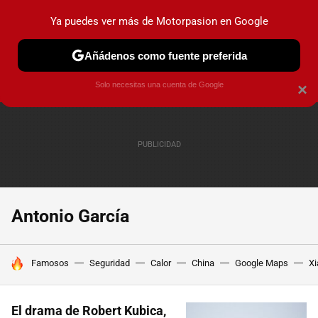
Ya puedes ver más de Motorpasion en Google
PRUEBAS
COCHES ELÉCTRICOS
OBSERVATORIO
F1
Añádenos como fuente preferida
Solo necesitas una cuenta de Google
×
Antonio García
HOY SE HABLA DE
Famosos
Seguridad
Calor
China
Google Maps
Xi
El drama de Robert Kubica,