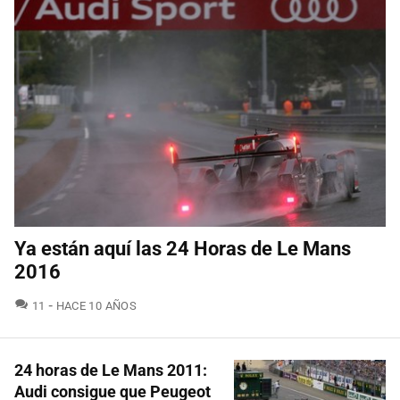
Ya están aquí las 24 Horas de Le Mans
2016
COMENTARIOS
11
HACE 10 AÑOS
24 horas de Le Mans 2011:
Audi consigue que Peugeot