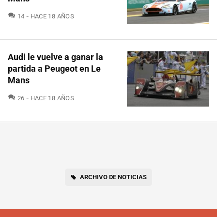
COMENTARIOS
14
HACE 18 AÑOS
Audi le vuelve a ganar la
partida a Peugeot en Le
Mans
COMENTARIOS
26
HACE 18 AÑOS
ARCHIVO DE NOTICIAS