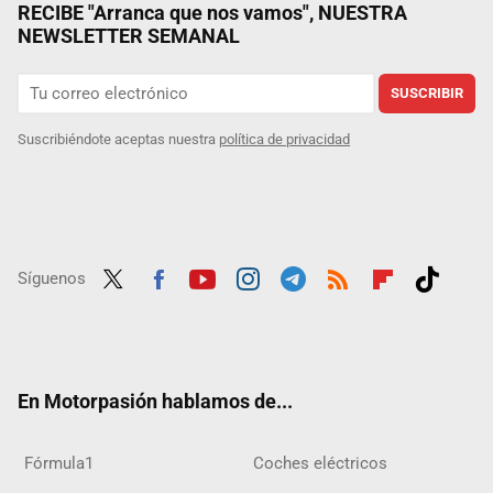
RECIBE "Arranca que nos vamos", NUESTRA
NEWSLETTER SEMANAL
SUSCRIBIR
Suscribiéndote aceptas nuestra
política de privacidad
Síguenos
Twit
Fac
Yout
Inst
Tele
RSS
Flip
Tikt
ter
ebo
ube
agra
gra
boar
ok
ok
m
m
d
En Motorpasión hablamos de...
Fórmula1
Coches eléctricos