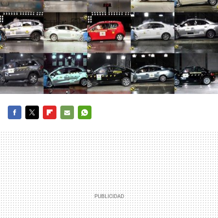
FACEBOOK
TWITTER
FLIPBOARD
E-
WHATSAPP
MAIL