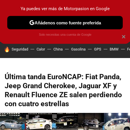
Ya puedes ver más de Motorpasion en Google
PRUEBAS
COCHES ELÉCTRICOS
OBSERVATORIO
F1
Añádenos como fuente preferida
Solo necesitas una cuenta de Google
×
HOY SE HABLA DE
Seguridad
Calor
China
Gasolina
GPS
BMW
F
Última tanda EuroNCAP: Fiat Panda,
Jeep Grand Cherokee, Jaguar XF y
Renault Fluence ZE salen perdiendo
con cuatro estrellas