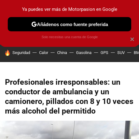
Ya puedes ver más de Motorpasion en Google
PRUEBAS
COCHES ELÉCTRICOS
OBSERVATORIO
F1
Añádenos como fuente preferida
Solo necesitas una cuenta de Google
×
HOY SE HABLA DE
Seguridad
Calor
China
Gasolina
GPS
SUV
B
Profesionales irresponsables: un
conductor de ambulancia y un
camionero, pillados con 8 y 10 veces
más alcohol del permitido