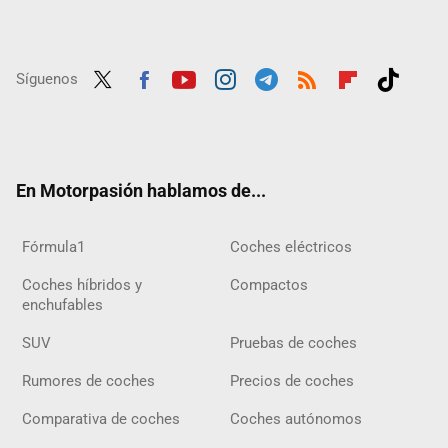
Síguenos
Twit
Fac
Yout
Inst
Tele
RSS
Flip
Tikt
ter
ebo
ube
agra
gra
boar
ok
ok
m
m
d
En Motorpasión hablamos de...
Fórmula1
Coches eléctricos
Coches híbridos y
Compactos
enchufables
SUV
Pruebas de coches
Rumores de coches
Precios de coches
Comparativa de coches
Coches autónomos