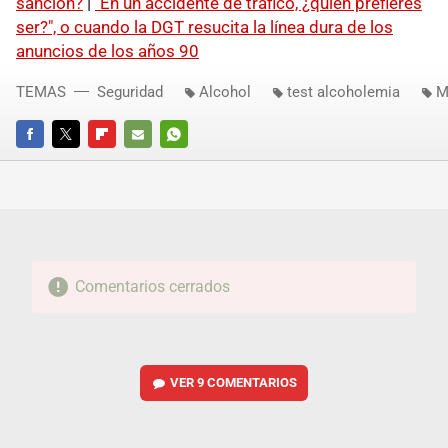
sanción?
|
"En un accidente de tráfico, ¿quién prefieres
ser?", o cuando la DGT resucita la línea dura de los
anuncios de los años 90
TEMAS
Seguridad
Alcohol
test alcoholemia
M
FACEBOOK
TWITTER
FLIPBOARD
E-
WHATSAPP
MAIL
Comentarios cerrados
VER
9 COMENTARIOS