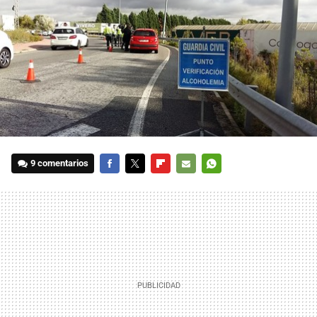
9 comentarios
FACEBOOK
TWITTER
FLIPBOARD
E-
WHATSAPP
MAIL