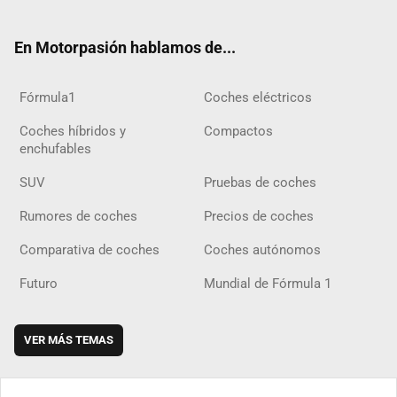
ter
ebo
ube
agra
gra
boar
ok
ok
m
m
d
En Motorpasión hablamos de...
Fórmula1
Coches eléctricos
Coches híbridos y
Compactos
enchufables
SUV
Pruebas de coches
Rumores de coches
Precios de coches
Comparativa de coches
Coches autónomos
Futuro
Mundial de Fórmula 1
VER MÁS TEMAS