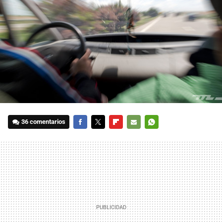
36 comentarios
FACEBOOK
TWITTER
FLIPBOARD
E-
WHATSAPP
MAIL