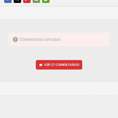
FACEBOOK
TWITTER
FLIPBOARD
E-
WHATSAPP
MAIL
Comentarios cerrados
VER
27 COMENTARIOS