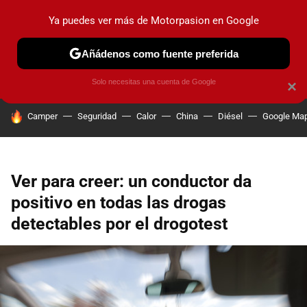
Ya puedes ver más de Motorpasion en Google
PRUEBAS
COCHES ELÉCTRICOS
OBSERVATORIO
F1
Añádenos como fuente preferida
Solo necesitas una cuenta de Google
×
HOY SE HABLA DE
Camper
Seguridad
Calor
China
Diésel
Google Ma
Ver para creer: un conductor da
positivo en todas las drogas
detectables por el drogotest