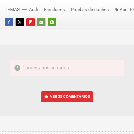
TEMAS
Audi
Familiares
Pruebas de coches
Audi R
FACEBOOK
TWITTER
FLIPBOARD
E-
WHATSAPP
MAIL
Comentarios cerrados
VER
38 COMENTARIOS