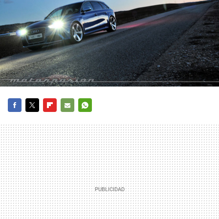
FACEBOOK
TWITTER
FLIPBOARD
E-
WHATSAPP
MAIL