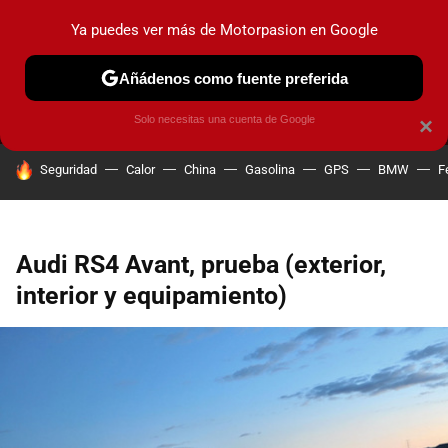
Ya puedes ver más de Motorpasion en Google
MENÚ
NUEVO
Añádenos como fuente preferida
PRUEBAS
COCHES ELÉCTRICOS
OBSERVATORIO
F1
Solo necesitas una cuenta de Google
×
HOY SE HABLA DE
Seguridad
Calor
China
Gasolina
GPS
BMW
F
Audi RS4 Avant, prueba (exterior,
interior y equipamiento)