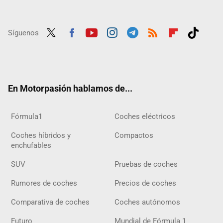
Síguenos
Twit
Fac
Yout
Inst
Tele
RSS
Flip
Tikt
ter
ebo
ube
agra
gra
boar
ok
ok
m
m
d
En Motorpasión hablamos de...
Fórmula1
Coches eléctricos
Coches híbridos y
Compactos
enchufables
SUV
Pruebas de coches
Rumores de coches
Precios de coches
Comparativa de coches
Coches autónomos
Futuro
Mundial de Fórmula 1