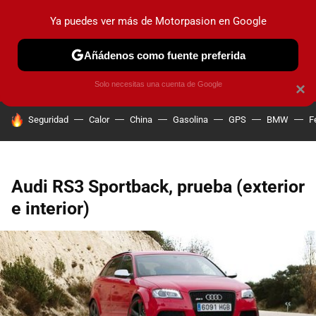
Ya puedes ver más de Motorpasion en Google
PRUEBAS
COCHES ELÉCTRICOS
OBSERVATORIO
F1
Añádenos como fuente preferida
Solo necesitas una cuenta de Google
×
HOY SE HABLA DE
Seguridad
Calor
China
Gasolina
GPS
BMW
F
Audi RS3 Sportback, prueba (exterior
e interior)