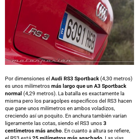
Por dimensiones el
Audi RS3 Sportback
(4,30 metros)
es unos milímetros
más largo que un A3 Sportback
normal
(4,29 metros). La batalla es exactamente la
misma pero los paragolpes específicos del RS3 hacen
que gane unos milímetros en ambos voladizos,
creciendo así un poquito. En anchura también varían
ligeramente las cotas, siendo el RS3 unos
3
centímetros más ancho
. En cuanto a altura se refiere,
el RS3 está
25 milímetros más agachado
. Las vías