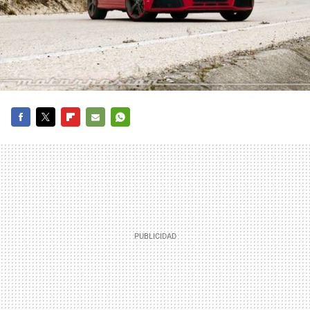
FACEBOOK
TWITTER
FLIPBOARD
E-
WHATSAPP
MAIL