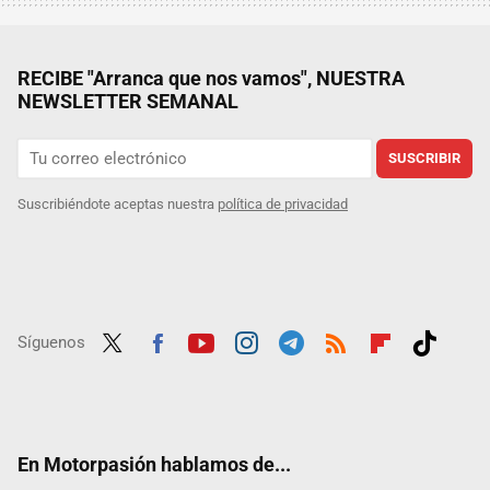
RECIBE "Arranca que nos vamos", NUESTRA
NEWSLETTER SEMANAL
SUSCRIBIR
Suscribiéndote aceptas nuestra
política de privacidad
Síguenos
Twit
Fac
Yout
Inst
Tele
RSS
Flip
Tikt
ter
ebo
ube
agra
gra
boar
ok
ok
m
m
d
En Motorpasión hablamos de...