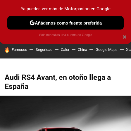
Ya puedes ver más de Motorpasion en Google
PRUEBAS
COCHES ELÉCTRICOS
OBSERVATORIO
F1
Añádenos como fuente preferida
Solo necesitas una cuenta de Google
×
HOY SE HABLA DE
Famosos
Seguridad
Calor
China
Google Maps
Xi
Audi RS4 Avant, en otoño llega a
España