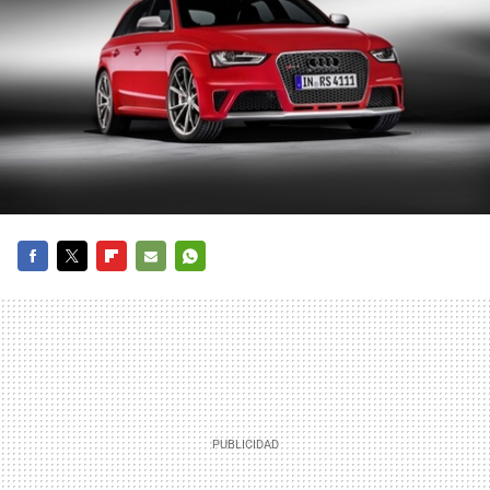
FACEBOOK
TWITTER
FLIPBOARD
E-
WHATSAPP
MAIL