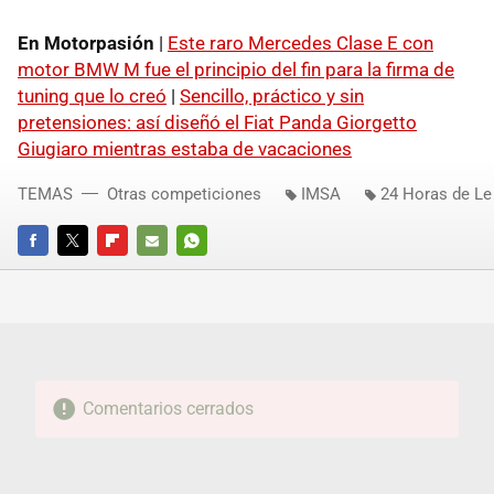
En Motorpasión
|
Este raro Mercedes Clase E con
motor BMW M fue el principio del fin para la firma de
tuning que lo creó
|
Sencillo, práctico y sin
pretensiones: así diseñó el Fiat Panda Giorgetto
Giugiaro mientras estaba de vacaciones
TEMAS
Otras competiciones
IMSA
24 Horas de L
FACEBOOK
TWITTER
FLIPBOARD
E-
WHATSAPP
MAIL
Comentarios cerrados