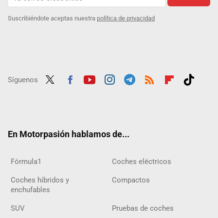
Suscribiéndote aceptas nuestra
política de privacidad
Síguenos
Twit
Fac
Yout
Inst
Tele
RSS
Flip
Tikt
ter
ebo
ube
agra
gra
boar
ok
ok
m
m
d
En Motorpasión hablamos de...
Fórmula1
Coches eléctricos
Coches híbridos y
Compactos
enchufables
SUV
Pruebas de coches