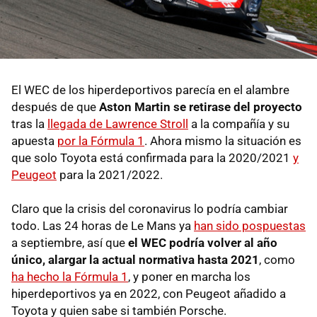
El WEC de los hiperdeportivos parecía en el alambre
después de que
Aston Martin se retirase del proyecto
tras la
llegada de Lawrence Stroll
a la compañía y su
apuesta
por la Fórmula 1
. Ahora mismo la situación es
que solo Toyota está confirmada para la 2020/2021
y
Peugeot
para la 2021/2022.
Claro que la crisis del coronavirus lo podría cambiar
todo. Las 24 horas de Le Mans ya
han sido pospuestas
a septiembre, así que
el WEC podría volver al año
único, alargar la actual normativa hasta 2021
, como
ha hecho la Fórmula 1
, y poner en marcha los
hiperdeportivos ya en 2022, con Peugeot añadido a
Toyota y quien sabe si también Porsche.