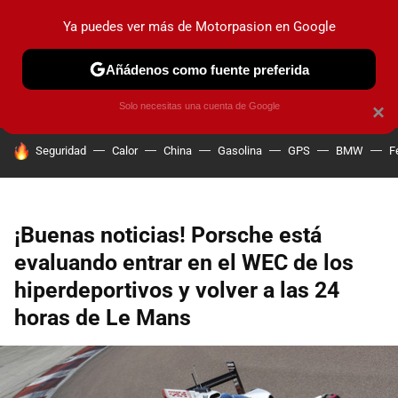
Ya puedes ver más de Motorpasion en Google
PRUEBAS
COCHES ELÉCTRICOS
OBSERVATORIO
F1
Añádenos como fuente preferida
Solo necesitas una cuenta de Google
×
HOY SE HABLA DE
Seguridad
Calor
China
Gasolina
GPS
BMW
F
¡Buenas noticias! Porsche está
evaluando entrar en el WEC de los
hiperdeportivos y volver a las 24
horas de Le Mans