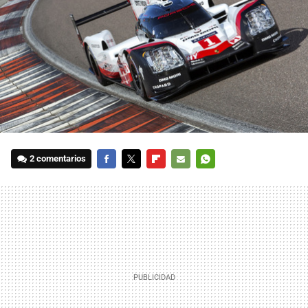
2 comentarios
FACEBOOK
TWITTER
FLIPBOARD
E-
WHATSAPP
MAIL