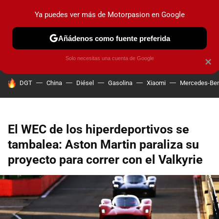
Ya puedes ver más de Motorpasion en Google
PRUEBAS
COCHES ELÉCTRICOS
OBSERVATORIO
F1
Añádenos como fuente preferida
Solo necesitas una cuenta de Google
×
HOY SE HABLA DE
DGT
China
Diésel
Gasolina
Xiaomi
Mercedes-Be
El WEC de los hiperdeportivos se
tambalea: Aston Martin paraliza su
proyecto para correr con el Valkyrie