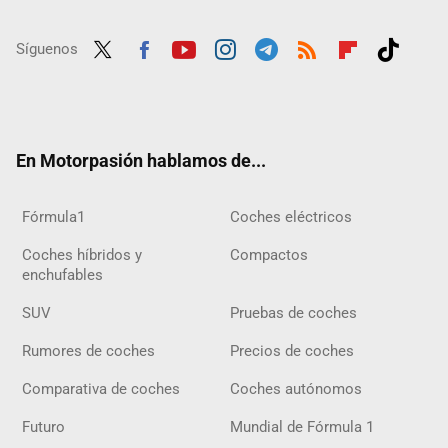
Síguenos
Twit
Fac
Yout
Inst
Tele
RSS
Flip
Tikt
ter
ebo
ube
agra
gra
boar
ok
ok
m
m
d
En Motorpasión hablamos de...
Fórmula1
Coches eléctricos
Coches híbridos y
Compactos
enchufables
SUV
Pruebas de coches
Rumores de coches
Precios de coches
Comparativa de coches
Coches autónomos
Futuro
Mundial de Fórmula 1