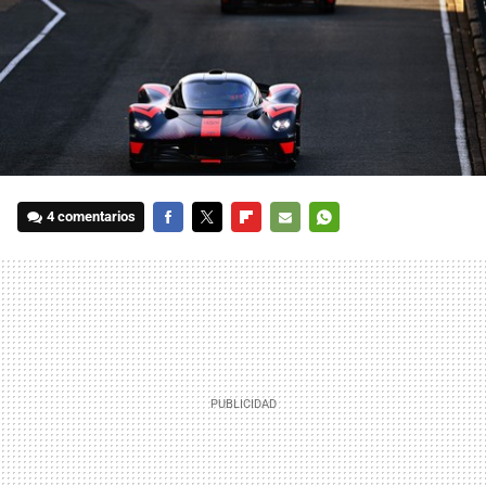
4 comentarios
FACEBOOK
TWITTER
FLIPBOARD
E-
WHATSAPP
MAIL