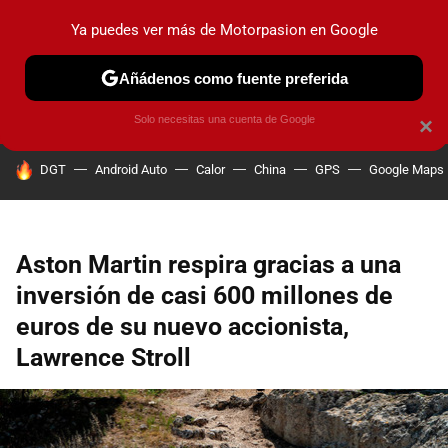
Ya puedes ver más de Motorpasion en Google
PRUEBAS
COCHES ELÉCTRICOS
OBSERVATORIO
F1
Añádenos como fuente preferida
Solo necesitas una cuenta de Google
×
HOY SE HABLA DE
DGT
Android Auto
Calor
China
GPS
Google Maps
Aston Martin respira gracias a una
inversión de casi 600 millones de
euros de su nuevo accionista,
Lawrence Stroll