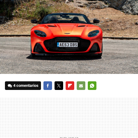
4 comentarios
FACEBOOK
TWITTER
FLIPBOARD
E-
WHATSAPP
MAIL