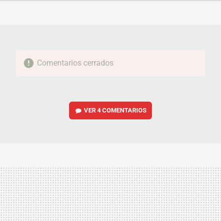
FACEBOOK
TWITTER
FLIPBOARD
E-
WHATSAPP
MAIL
Comentarios cerrados
VER
4 COMENTARIOS