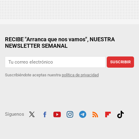
RECIBE "Arranca que nos vamos", NUESTRA
NEWSLETTER SEMANAL
SUSCRIBIR
Suscribiéndote aceptas nuestra
política de privacidad
Síguenos
Twit
Fac
Yout
Inst
Tele
RSS
Flip
Tikt
ter
ebo
ube
agra
gra
boar
ok