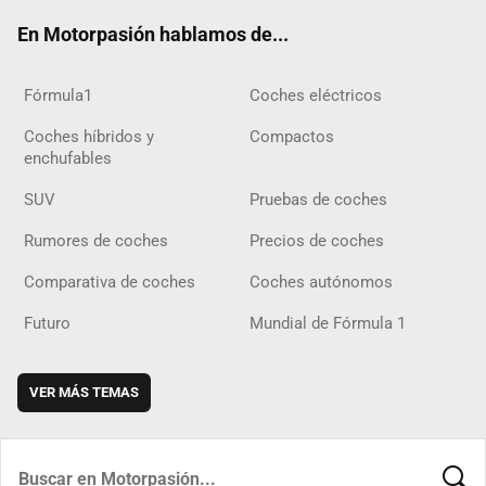
ok
m
m
d
En Motorpasión hablamos de...
Fórmula1
Coches eléctricos
Coches híbridos y
Compactos
enchufables
SUV
Pruebas de coches
Rumores de coches
Precios de coches
Comparativa de coches
Coches autónomos
Futuro
Mundial de Fórmula 1
VER MÁS TEMAS