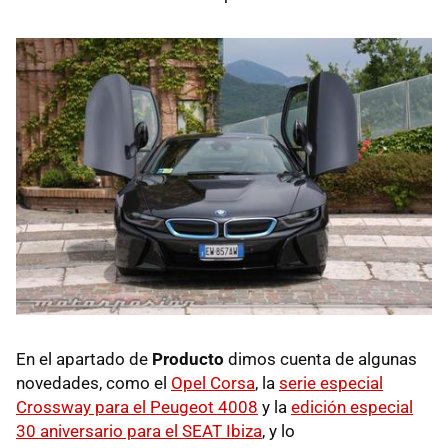
En el apartado de
Producto
dimos cuenta de algunas
novedades, como el
Opel Corsa
, la
serie especial
Crossway para el Peugeot 4008
y la
edición especial
30 aniversario para el SEAT Ibiza
, y lo