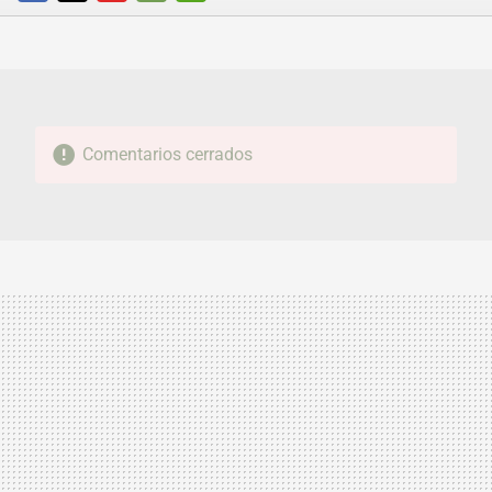
FACEBOOK
TWITTER
FLIPBOARD
E-
WHATSAPP
MAIL
Comentarios cerrados