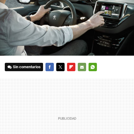
Sin comentarios
FACEBOOK
TWITTER
FLIPBOARD
E-
WHATSAPP
MAIL