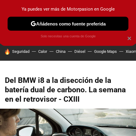
Ya puedes ver más de Motorpasion en Google
PRUEBAS
COCHES ELÉCTRICOS
OBSERVATORIO
F1
Añádenos como fuente preferida
Solo necesitas una cuenta de Google
×
HOY SE HABLA DE
Seguridad
Calor
China
Diésel
Google Maps
Xiaom
Del BMW i8 a la disección de la
batería dual de carbono. La semana
en el retrovisor - CXIII