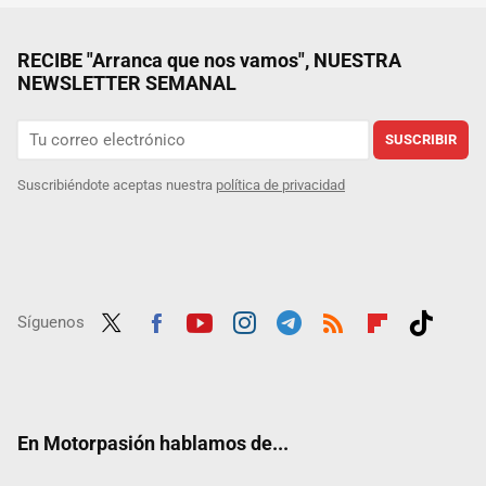
RECIBE "Arranca que nos vamos", NUESTRA
NEWSLETTER SEMANAL
SUSCRIBIR
Suscribiéndote aceptas nuestra
política de privacidad
Síguenos
Twit
Fac
Yout
Inst
Tele
RSS
Flip
Tikt
ter
ebo
ube
agra
gra
boar
ok
ok
m
m
d
En Motorpasión hablamos de...