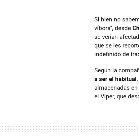
Si bien no sabem
víbora", desde
Ch
se verían afecta
que se les recor
indefinido de tra
Según la compañí
a ser el habitual
almacenadas en 
el Viper, que de