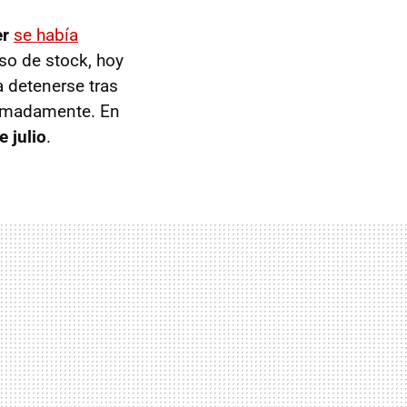
er
se había
so de stock, hoy
a detenerse tras
ximadamente. En
e julio
.