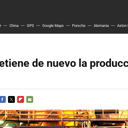
r
China
GPS
Google Maps
Porsche
Alemania
Aston 
tiene de nuevo la producc
FACEBOOK
TWITTER
FLIPBOARD
E-
MAIL