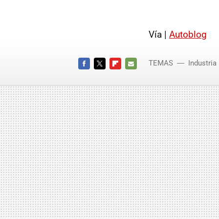
Vía |
Autoblog
TEMAS
Industria
FACEBOOK
TWITTER
FLIPBOARD
E-
MAIL