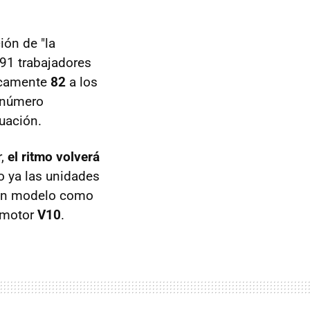
ión de "la
91 trabajadores
nicamente
82
a los
n número
tuación.
r,
el ritmo volverá
o ya las unidades
 un modelo como
u motor
V10
.