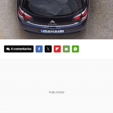
4 comentarios
FACEBOOK
TWITTER
FLIPBOARD
E-
WHATSAPP
MAIL