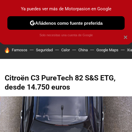
Ya puedes ver más de Motorpasion en Google
PRUEBAS
COCHES ELÉCTRICOS
OBSERVATORIO
F1
Añádenos como fuente preferida
Solo necesitas una cuenta de Google
×
HOY SE HABLA DE
Famosos
Seguridad
Calor
China
Google Maps
Xi
Citroën C3 PureTech 82 S&S ETG,
desde 14.750 euros