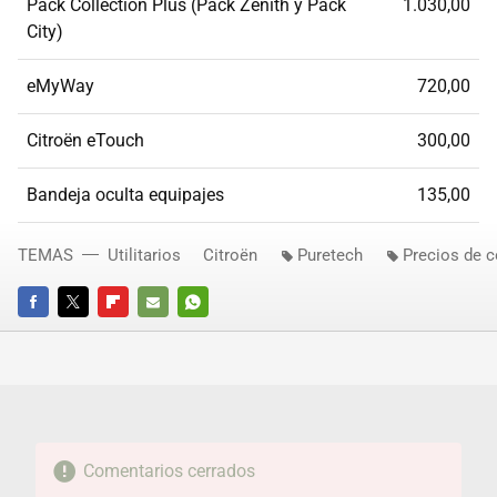
Pack Collection Plus (Pack Zenith y Pack
1.030,00
City)
eMyWay
720,00
Citroën eTouch
300,00
Bandeja oculta equipajes
135,00
TEMAS
Utilitarios
Citroën
Puretech
Precios de 
FACEBOOK
TWITTER
FLIPBOARD
E-
WHATSAPP
MAIL
Comentarios cerrados