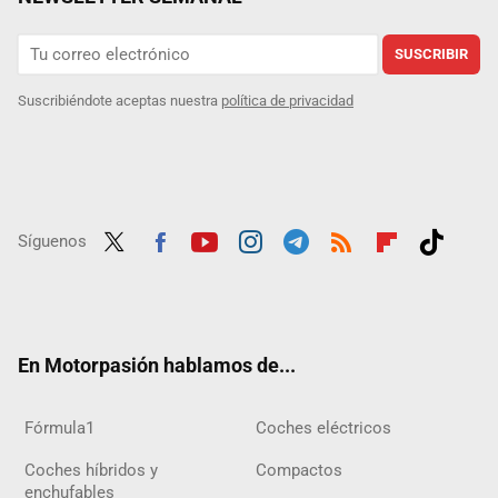
SUSCRIBIR
Suscribiéndote aceptas nuestra
política de privacidad
Síguenos
Twit
Fac
Yout
Inst
Tele
RSS
Flip
Tikt
ter
ebo
ube
agra
gra
boar
ok
ok
m
m
d
En Motorpasión hablamos de...
Fórmula1
Coches eléctricos
Coches híbridos y
Compactos
enchufables